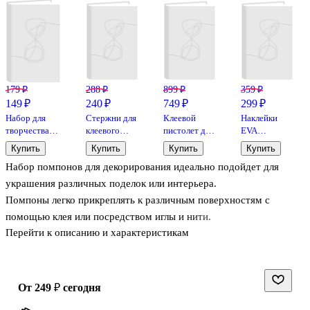
179 ₽
288 ₽
899 ₽
359 ₽
149 ₽
240 ₽
749 ₽
299 ₽
Набор для
Стержни для
Клеевой
Наклейки
творчества
клеевого
пистолет для
EVA
«Подвижные
пистолета,
декорирования
«Звездочки»
Купить
Купить
Купить
Купить
глазки»,
d=7мм*18см,
20W, для
глиттер, микс
Набор помпонов для декорирования идеально подойдет для
Mazari
7 штук
стержней
размеров и
7мм
цветов, 8 г
украшения различных поделок или интерьера.
Помпоны легко прикреплять к различным поверхностям с
помощью клея или посредством иглы и нити.
Перейти к описанию и характеристикам
от 249 ₽
сегодня