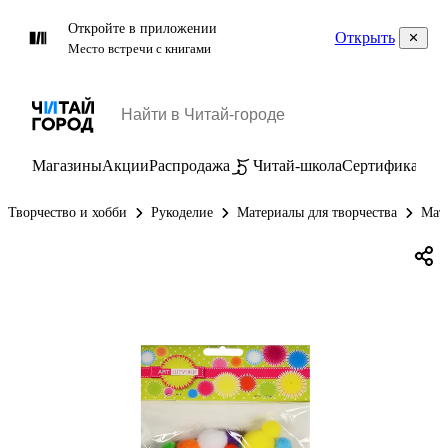
Откройте в приложении
Открыть
Место встречи с книгами
Магазины
Акции
Распродажа
Читай-школа
Сертификаты
П
Творчество и хобби
Рукоделие
Материалы для творчества
Мате