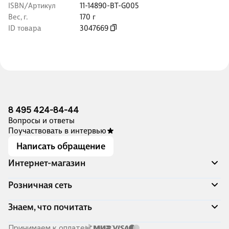
ISBN/Артикул
11-14890-BT-G005
Вес, г.
170 г
ID товара
3047669
8 495 424-84-44
Вопросы и ответы
Поучаствовать в интервью
Написать обращение
Интернет-магазин
Акции
Розничная сеть
Распродажа
Доставка и оплата
Адреса магазинов
Знаем, что почитать
Программа лояльности
Книжный Дозор
Подарочные сертификаты
О компании
Скоро в продаже
Принимаем к оплате