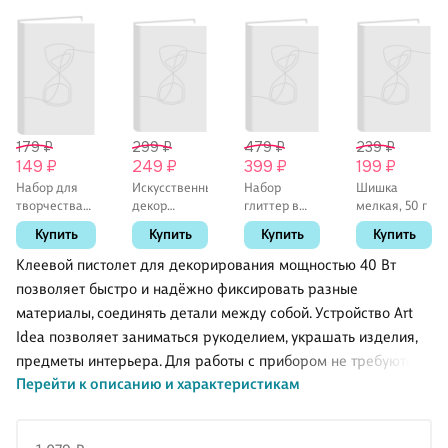
179 ₽
299 ₽
479 ₽
239 ₽
149 ₽
249 ₽
399 ₽
199 ₽
Набор для
Искусственный
Набор
Шишка
творчества
декор
глиттер в
мелкая, 50 г
«Подвижные
«Желуди», 3
стеклянных
Купить
Купить
Купить
Купить
глазки»,
см, 10 штук
бутылках с
Mazari
пробками на
Клеевой пистолет для декорирования мощностью 40 Вт
европодвесе
позволяет быстро и надёжно фиксировать разные
с хедером,
материалы, соединять детали между собой. Устройство Art
12 шт, ГЛ
Idea позволяет заниматься рукоделием, украшать изделия,
предметы интерьера. Для работы с прибором не требуются
Перейти к описанию и характеристикам
специальные навыки, но термопистолет предназначается
только для взрослых людей.
Благодаря контролируемой подаче клея все действия