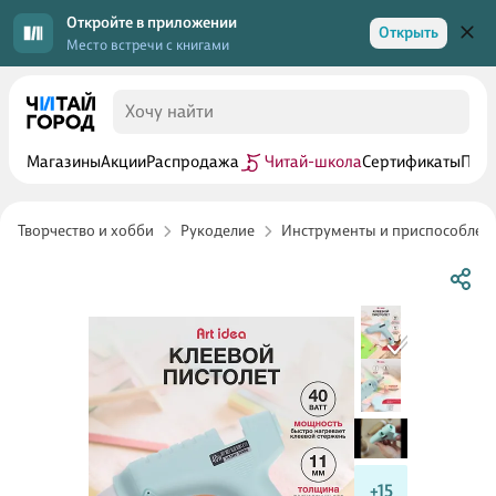
Откройте в приложении
Открыть
Место встречи с книгами
Магазины
Акции
Распродажа
Читай-школа
Сертификаты
Прог
Творчество и хобби
Рукоделие
Инструменты и приспособлен
+15