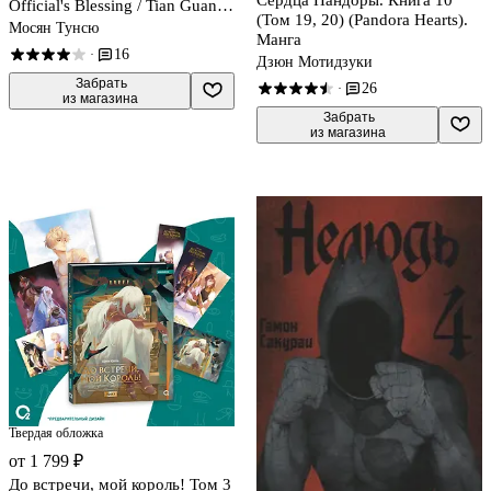
Сердца Пандоры. Книга 10
Official's Blessing / Tian Guan
(Том 19, 20) (Pandora Hearts).
Cifu). Дунхуа
Мосян Тунсю
Манга
16
·
Дзюн Мотидзуки
 Забрать

26
·
из магазина
 Забрать

из магазина
Твердая обложка
от 1 799 ₽
До встречи, мой король! Том 3