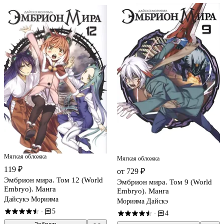
Мягкая обложка
Мягкая обложка
119 ₽
от 729 ₽
Эмбрион мира. Том 12 (World
Эмбрион мира. Том 9 (World
Embryo). Манга
Embryo). Манга
Дайсукэ Морияма
Морияма Дайскэ
5
·
4
·