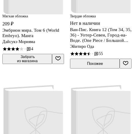
Мягкая обложка
Твердая обложка
Нет в наличии
209 ₽
Ван-Пис. Книга 12 (Том 34, 35,
Эмбрион мира. Том 6 (World
36) - Уотер-Севен, Город-на-
Embryo). Манга
Воде. (One Piece / Большой
Дайсукэ Морияма
куш). Манга
Эйитиро Ода
4
·
55
·
 Забрать

из магазина
Похожее