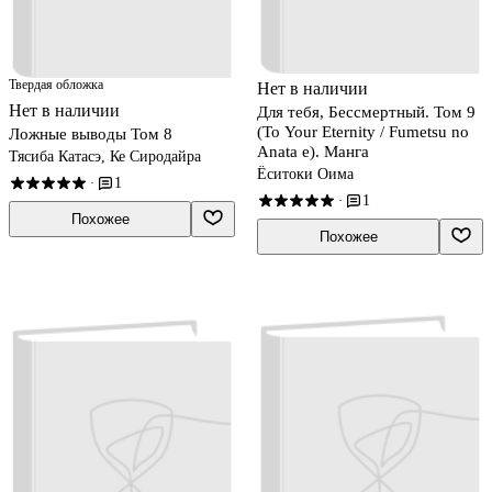
Твердая обложка
Нет в наличии
Нет в наличии
Для тебя, Бессмертный. Том 9
(To Your Eternity / Fumetsu no
Ложные выводы Том 8
Anata e). Манга
Тясиба Катасэ, Ке Сиродайра
Ёситоки Оима
1
·
1
·
Похожее
Похожее