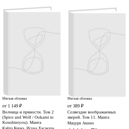
Мягкая обложка
Мягкая обложка
от 1 149 ₽
от 389 ₽
Волчица и пряности. Том 2
Созвездие воображаемых
(Spice and Wolf / Ookami to
зверей. Том 11. Манга
Koushinryou). Манга
Мацури Акино
Кэйто Коумэ, Исуна Хасэкура