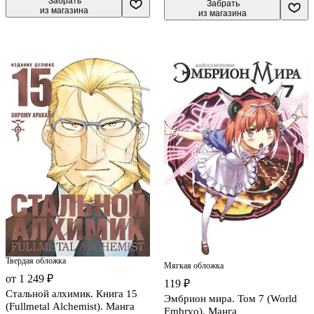
 Забрать

 Забрать

из магазина
из магазина
Твердая обложка
Мягкая обложка
от 1 249 ₽
119 ₽
Стальной алхимик. Книга 15
Эмбрион мира. Том 7 (World
(Fullmetal Alchemist). Манга
Embryo). Манга