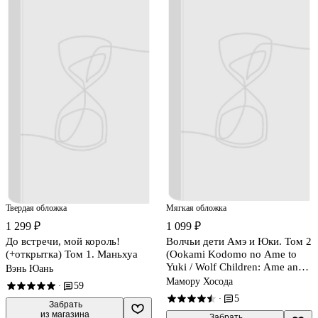
Твердая обложка
Мягкая обложка
1 299 ₽
1 099 ₽
До встречи, мой король!
Волчьи дети Амэ и Юки. Том 2
(+открытка) Том 1. Маньхуа
(Ookami Kodomo no Ame to
Yuki / Wolf Children: Ame and
Вэнь Юань
Yuki). Манга
Мамору Хосода
59
·
5
·
 Забрать

из магазина
 Забрать
