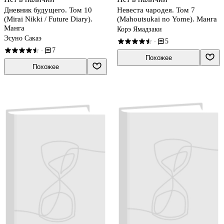
Дневник будущего. Том 10
Невеста чародея. Том 7
(Mirai Nikki / Future Diary).
(Mahoutsukai no Yome). Манга
Манга
Корэ Ямадзаки
Эсуно Сакаэ
5
·
7
·
Похожее
Похожее