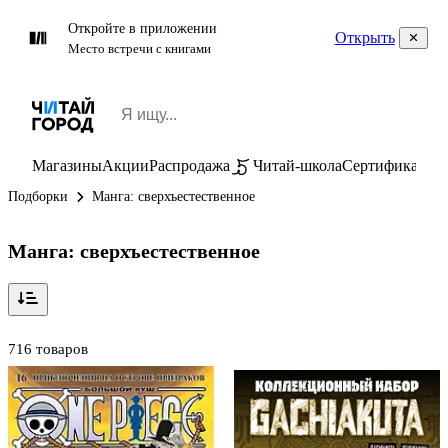
Откройте в приложении
Открыть
Место встречи с книгами
Магазины
Акции
Распродажа
Читай-школа
Сертификаты
П
Подборки
Манга: сверхъестественное
Манга: сверхъестественное
716 товаров