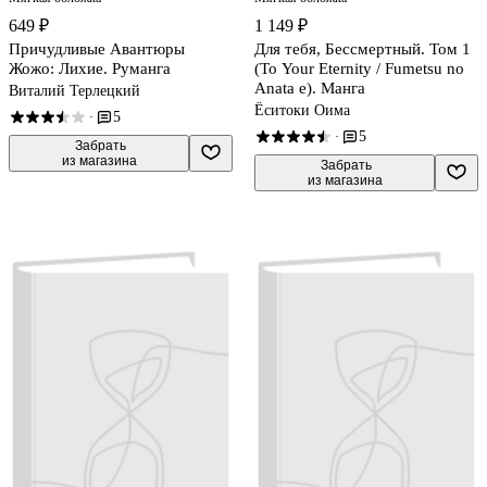
649 ₽
1 149 ₽
Причудливые Авантюры
Для тебя, Бессмертный. Том 1
Жожо: Лихие. Руманга
(To Your Eternity / Fumetsu no
Anata e). Манга
Виталий Терлецкий
Ёситоки Оима
5
·
5
·
 Забрать

из магазина
 Забрать

из магазина