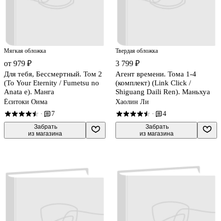
Мягкая обложка
Твердая обложка
от 979 ₽
3 799 ₽
Для тебя, Бессмертный. Том 2
Агент времени. Тома 1-4
(To Your Eternity / Fumetsu no
(комплект) (Link Click /
Anata e). Манга
Shiguang Daili Ren). Маньхуа
Ёситоки Оима
Хаолин Ли
7
4
·
·
 Забрать

 Забрать

из магазина
из магазина