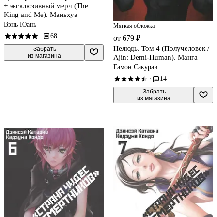
+ эксклюзивный мерч (The
King and Me). Маньхуа
Вэнь Юань
Мягкая обложка
68
·
от 679 ₽
Нелюдь. Том 4 (Получеловек /
 Забрать

из магазина
Ajin: Demi-Human). Манга
Гамон Сакураи
14
·
 Забрать

из магазина