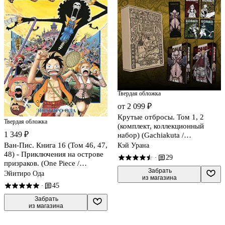
Твердая обложка
от 2 099 ₽
Крутые отбросы. Том 1, 2
Твердая обложка
(комплект, коллекционный
1 349 ₽
набор) (Gachiakuta /
Гатиакута). Манга
Ван-Пис. Книга 16 (Том 46, 47,
Кэй Урана
48) - Приключения на острове
29
·
призраков. (One Piece /
 Забрать

Большой куш). Манга
Эйитиро Ода
из магазина
45
·
 Забрать

из магазина