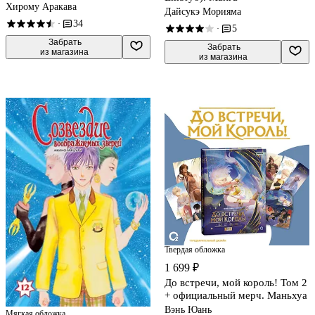
Хирому Аракава
Дайсукэ Морияма
34
·
5
·
 Забрать

 Забрать

из магазина
из магазина
Твердая обложка
1 699 ₽
До встречи, мой король! Том 2
+ официальный мерч. Маньхуа
Вэнь Юань
Мягкая обложка