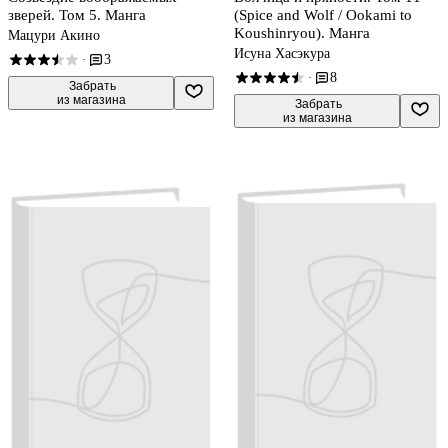
зверей. Том 5. Манга
(Spice and Wolf / Ookami to
Koushinryou). Манга
Мацури Акино
Исуна Хасэкура
3
·
8
·
 Забрать

из магазина
 Забрать

из магазина