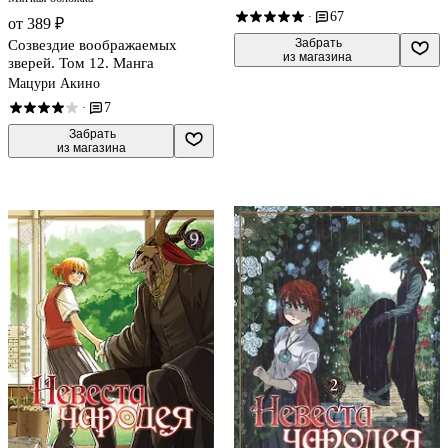
67
·
от 389 ₽
 Забрать

Созвездие воображаемых
из магазина
зверей. Том 12. Манга
Мацури Акино
7
·
 Забрать

из магазина