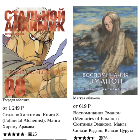
Мягкая обложка
Твердая обложка
от 619 ₽
от 1 249 ₽
Воспоминания Эманон
Стальной алхимик. Книга 8
(Memories of Emanon /
(Fullmetal Alchemist). Манга
Скитания Эманон). Манга
Хирому Аракава
Синдзи Кадзио, Кэндзи Цурута
25
·
26
·