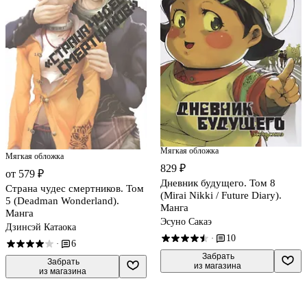
Мягкая обложка
Мягкая обложка
829 ₽
от 579 ₽
Дневник будущего. Том 8
Страна чудес смертников. Том
(Mirai Nikki / Future Diary).
5 (Deadman Wonderland).
Манга
Манга
Эсуно Сакаэ
Дзинсэй Катаока
10
·
6
·
 Забрать

 Забрать

из магазина
из магазина