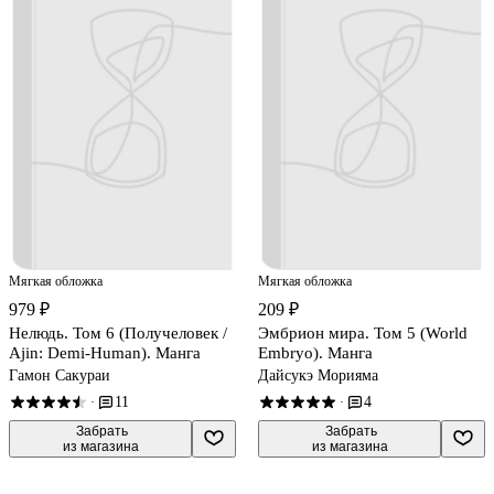
Мягкая обложка
Мягкая обложка
979 ₽
209 ₽
Нелюдь. Том 6 (Получеловек /
Эмбрион мира. Том 5 (World
Ajin: Demi-Human). Манга
Embryo). Манга
Гамон Сакураи
Дайсукэ Морияма
11
4
·
·
 Забрать

 Забрать

из магазина
из магазина