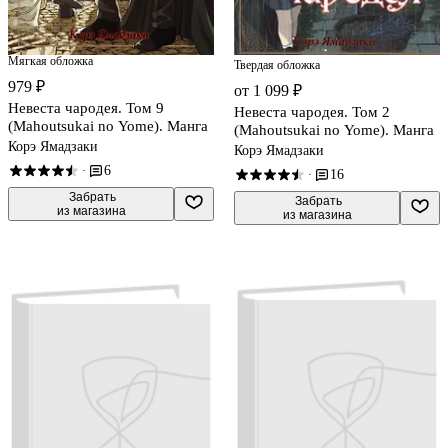
Мягкая обложка
Твердая обложка
979 ₽
от 1 099 ₽
Невеста чародея. Том 9
Невеста чародея. Том 2
(Mahoutsukai no Yome). Манга
(Mahoutsukai no Yome). Манга
Корэ Ямадзаки
Корэ Ямадзаки
6
·
16
·
 Забрать

 Забрать

из магазина
из магазина