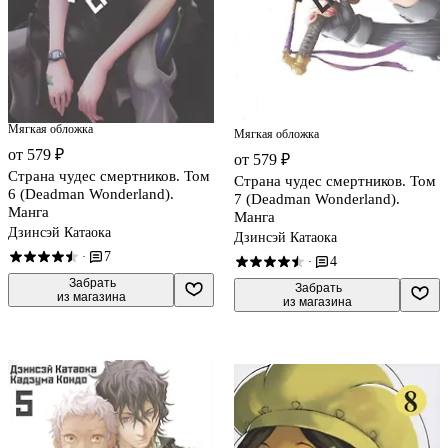
Мягкая обложка
Мягкая обложка
от 579 ₽
от 579 ₽
Страна чудес смертников. Том
Страна чудес смертников. Том
6 (Deadman Wonderland).
7 (Deadman Wonderland).
Манга
Манга
Дзинсэй Катаока
Дзинсэй Катаока
7
·
4
·
 Забрать

 Забрать

из магазина
из магазина