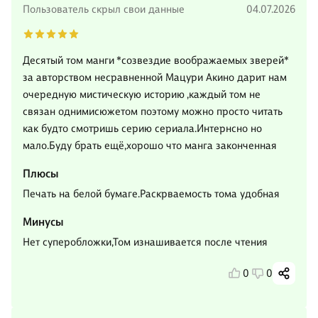
Пользователь скрыл свои данные
04.07.2026
Десятый том манги *созвездие воображаемых зверей*
за авторством несравненной Мацури Акино дарит нам
очередную мистическую историю ,каждый том не
связан однимисюжетом поэтому можно просто читать
как будто смотришь серию сериала.Интернсно но
мало.Буду брать ещё,хорошо что манга законченная
Плюсы
Печать на белой бумаге.Раскрваемость тома удобная
Минусы
Нет суперобложки,Том изнашивается после чтения
0
0