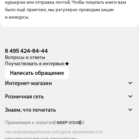
курьером или отправка почтой. Чтобы покупать книги вам
было ещё приятнее, мы регулярно проводим акции
и конкурсы.
8 495 424-84-44
Вопросы и ответы
Поучаствовать в интервью
Написать обращение
Интернет-магазин
Акции
Розничная сеть
Распродажа
Доставка и оплата
Адреса магазинов
Знаем, что почитать
Программа лояльности
Книжный Дозор
Подарочные сертификаты
О компании
Скоро в продаже
Принимаем к оплате
Правила продажи
Читай-город для бизнеса
Эксклюзивные новинки
На информационном ресурсе применяются
Политика конфиденциальности
Хотите у нас работать?
Лучшие из лучших
рекомендательные технологии
.