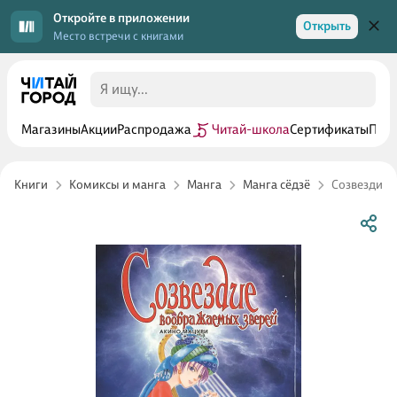
Откройте в приложении
Открыть
Место встречи с книгами
Магазины
Акции
Распродажа
Читай-школа
Сертификаты
Прог
Книги
Комиксы и манга
Манга
Манга сёдзё
Созвездие 