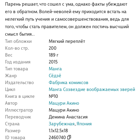
Парень решает, что сошел с ума, однако факты убеждают
его в обратном. Волей-неволей ему приходится встать на
нелегкий путь учения и самосовершенствования, ведь для
того, чтобы стать правителем, он должен постичь высчший
смысл бытия. .
Тип обложки
Мягкий переплёт
Кол-во стр.
200
Вес
189 г
Год издания
2015
Тип товара
Манга
Жанр
Сёдзё
Издательство
Фабрика комиксов
Цикл
Манга Созвездие воображаемых зверей
Книга в цикле
№10
Автор
Мацури Акино
Иллюстратор
Мацури Акино
Переводчик
Демина Анастасия
Страна
Зарубежная
,
Япония
Размер
1.1x12.5x18
ID товара
2460740