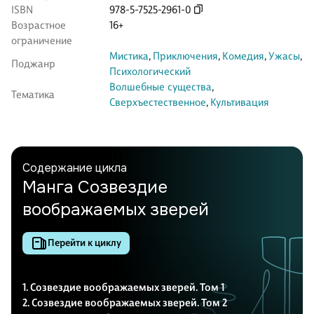
ISBN
978-5-7525-2961-0
Возрастное
16+
ограничение
Мистика
,
Приключения
,
Комедия
,
Ужасы
,
Поджанр
Психологический
Волшебные существа
,
Тематика
Сверхъестественное
,
Культивация
Содержание цикла
Манга Созвездие
воображаемых зверей
Перейти к циклу
1. Созвездие воображаемых зверей. Том 1
2. Созвездие воображаемых зверей. Том 2