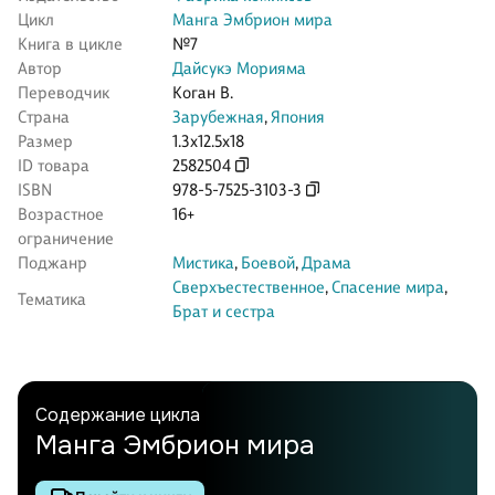
Цикл
Манга Эмбрион мира
Книга в цикле
№7
Автор
Дайсукэ Морияма
Переводчик
Коган В.
Страна
Зарубежная
,
Япония
Размер
1.3x12.5x18
ID товара
2582504
ISBN
978-5-7525-3103-3
Возрастное
16+
ограничение
Поджанр
Мистика
,
Боевой
,
Драма
Сверхъестественное
,
Спасение мира
,
Тематика
Брат и сестра
Содержание цикла
Манга Эмбрион мира