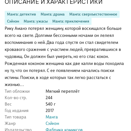
ОПИСАНИЕ И ХАРАКТЕРИСТИКИ
Манга: детектив
Манга: драма
Манга: сверхъестественное
Сэйнэн
Манга: ужасы
Манга: приключения
Рику Аманэ потерял женщину, которой восхищался больше
всего на свете. Долгими бессонными ночами он лелеял
воспоминания о ней. Два года спустя он стал свидетелем
кровавого сражения с участием людей, превратившихся в
чудовищ. Он должен был умереть, но его спас кокон.
Рожденная коконом женщина как две капли воды походила
ну ту, что он потерял. С ее появлением начались поиски
истины. Поиски, в ходе которых так легко расстаться с
жизнью. . .
Тип обложки
Мягкий переплёт
Кол-во стр.
244
Вес
540 г
Год издания
2017
Тип товара
Манга
Жанр
Сэйнэн
Издательство
Фабрика комиксов