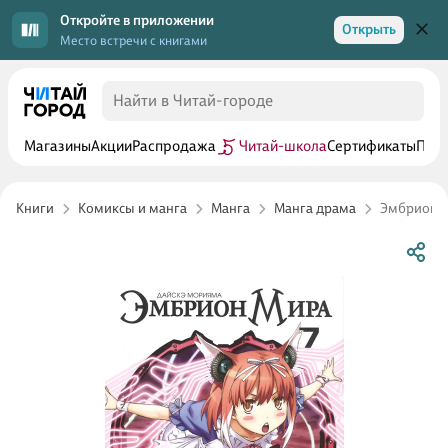
Откройте в приложении
Открыть
Место встречи с книгами
Магазины
Акции
Распродажа
Читай-школа
Сертификаты
Прог
Книги
Комиксы и манга
Манга
Манга драма
Эмбрион ми