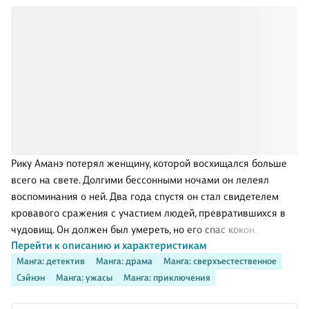
Рику Аманэ потерял женщину, которой восхищался больше
всего на свете. Долгими бессонными ночами он лелеял
воспоминания о ней. Два года спустя он стал свидетелем
кровавого сражения с участием людей, превратившихся в
чудовищ. Он должен был умереть, но его спас кокон.
Перейти к описанию и характеристикам
Рожденная коконом женщина как две капли воды походила
Манга: детектив
Манга: драма
Манга: сверхъестественное
ну ту, что он потерял. С ее появлением начались поиски
Сэйнэн
Манга: ужасы
Манга: приключения
истины. Поиски, в ходе которых так легко расстаться с
жизнью. . .