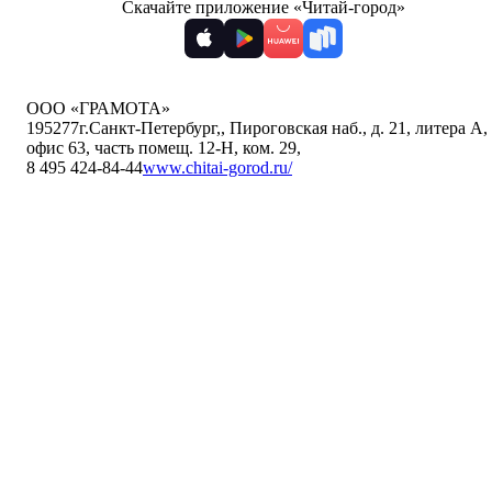
Скачайте приложение «Читай-город»
ООО «ГРАМОТА»
195277
г.Санкт-Петербург,
,
Пироговская наб., д. 21, литера А,
офис 63, часть помещ. 12-Н, ком. 29
,
8 495 424-84-44
www.chitai-gorod.ru/