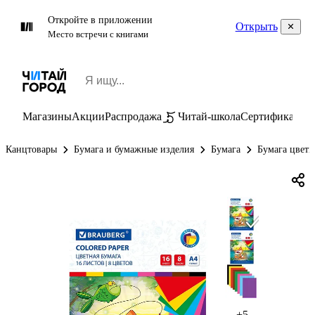
Откройте в приложении
Открыть
Место встречи с книгами
Магазины
Акции
Распродажа
Читай-школа
Сертификаты
П
Канцтовары
Бумага и бумажные изделия
Бумага
Бумага цветн
+5