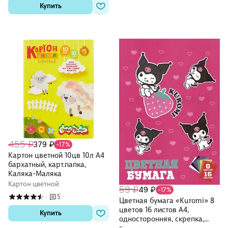
Купить
455 ₽
379 ₽
-17%
Картон цветной 10цв 10л А4
бархатный, карт.папка,
Каляка-Маляка
Картон цветной
59 ₽
49 ₽
-17%
5
·
Цветная бумага «Kuromi» 8
цветов 16 листов А4,
Купить
односторонняя, скрепка,
Centrum