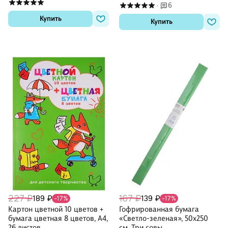
6
·
Купить
Купить
227 ₽
167 ₽
189 ₽
139 ₽
-17%
-17%
Картон цветной 10 цветов +
Гофрированная бумага
бумага цветная 8 цветов, А4,
«Светло-зеленая», 50х250
26 листов
см, Три совы