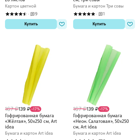
Картон цветной
Бумага и картон Три совы
9
1
·
·
Купить
Купить
167 ₽
167 ₽
139 ₽
139 ₽
-17%
-17%
Гофрированная бумага
Гофрированная бумага
«Жёлтая», 50х250 см, Art
«Неон. Салатовая», 50х250
idea
см, Art idea
Бумага и картон Art idea
Бумага и картон Art idea