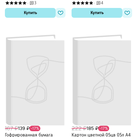
3
4
·
·
Купить
Купить
167 ₽
222 ₽
139 ₽
185 ₽
-17%
-17%
Гофрированная бумага
Картон цветной 05цв 05л А4