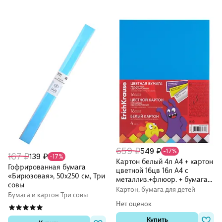
659 ₽
549 ₽
-17%
167 ₽
139 ₽
-17%
Картон белый 4л А4 + картон
Гофрированная бумага
цветной 16цв 16л А4 с
«Бирюзовая», 50х250 см, Три
металлиз.+флюор. + бумага
совы
цветная 16цв 16л A4 мел.
Картон, бумага для детей
Бумага и картон Три совы
"Jolly Friends" пластик.папка,
Нет оценок
ErichKrause
Купить