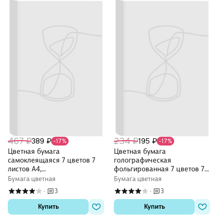
467 ₽
234 ₽
389 ₽
195 ₽
-17%
-17%
Цветная бумага
Цветная бумага
самоклеящаяся 7 цветов 7
голографическая
листов А4,
фольгированная 7 цветов 7
металлизированная, Каляка-
листов А4, Каляка-Маляка
Бумага цветная
Бумага цветная
Маляка
3
3
·
·
Купить
Купить