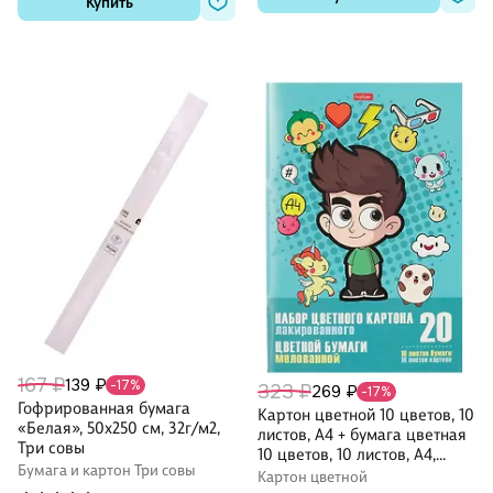
Купить
167 ₽
139 ₽
-17%
323 ₽
269 ₽
-17%
Гофрированная бумага
Картон цветной 10 цветов, 10
«Белая», 50х250 см, 32г/м2,
листов, А4 + бумага цветная
Три совы
10 цветов, 10 листов, А4,
Бумага и картон Три совы
"Влад А4"
Картон цветной