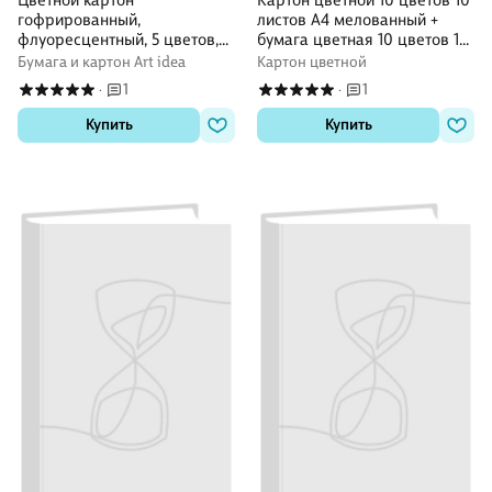
Цветной картон
Картон цветной 10 цветов 10
гофрированный,
листов А4 мелованный +
флуоресцентный, 5 цветов,
бумага цветная 10 цветов 10
А4
листов А4 мелованная
Бумага и картон Art idea
Картон цветной
"Куроми"
1
1
·
·
Купить
Купить