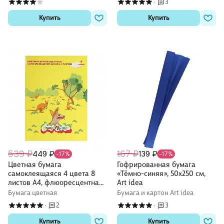
3
·
Купить
Купить
539 ₽
167 ₽
449 ₽
139 ₽
-17%
-17%
Цветная бумага
Гофрированная бумага
самоклеящаяся 4 цвета 8
«Тёмно-синяя», 50х250 см,
листов А4, флюоресцентная,
Art idea
Каляка-Маляка
Бумага цветная
Бумага и картон Art idea
2
3
·
·
Купить
Купить