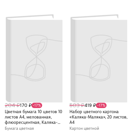
204 ₽
503 ₽
170 ₽
419 ₽
-17%
-17%
Цветная бумага 10 цветов 10
Набор цветного картона
листов А4, мелованная,
«Каляка-Маляка», 20 листов,
флюоресцентная, Каляка-
А4
Маляка
Бумага цветная
Картон цветной