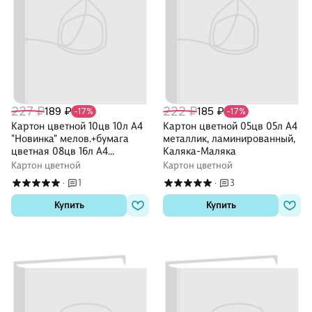
227 ₽
222 ₽
189 ₽
185 ₽
-17%
-17%
Картон цветной 10цв 10л А4
Картон цветной 05цв 05л А4
"Новинка" мелов.+бумага
металлик, ламинированный,
цветная 08цв 16л А4
Каляка-Маляка
двусторон., склейка, ассорти
Картон цветной
Картон цветной
1
3
·
·
Купить
Купить