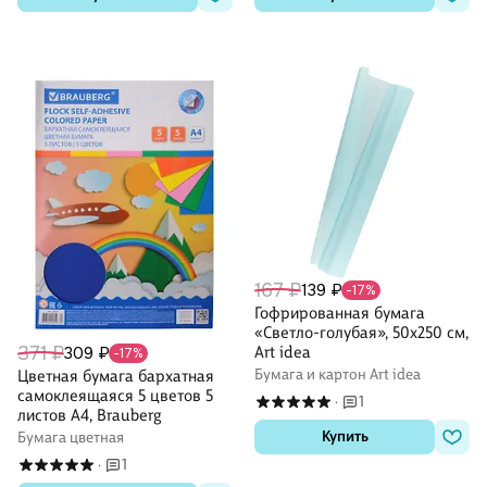
167 ₽
139 ₽
-17%
Гофрированная бумага
«Светло-голубая», 50х250 см,
371 ₽
Art idea
309 ₽
-17%
Бумага и картон Art idea
Цветная бумага бархатная
самоклеящаяся 5 цветов 5
1
·
листов А4, Brauberg
Купить
Бумага цветная
1
·