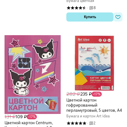
Бумага цветная
8
·
Купить
282 ₽
235 ₽
-17%
Цветной картон
гофрированный
перламутровый, 5 цветов, А4
Бумага и картон Art idea
131 ₽
109 ₽
-17%
Цветной картон Centrum,
2
·