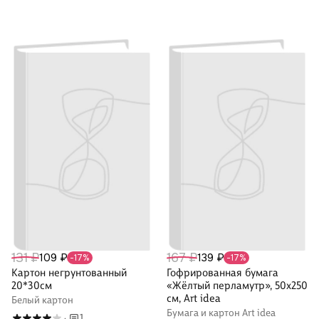
131 ₽
167 ₽
109 ₽
139 ₽
-17%
-17%
Картон негрунтованный
Гофрированная бумага
20*30см
«Жёлтый перламутр», 50х250
см, Art idea
Белый картон
Бумага и картон Art idea
1
·