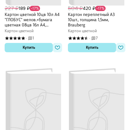
227 ₽
504 ₽
189 ₽
420 ₽
-17%
-17%
Картон цветной 10цв 10л А4
Картон переплетный А3
"ГЛОБУС" мелов.+бумага
10шт., толщина 1,5мм,
цветная 08цв 16л А4,
Brauberg
склейка
Картон цветной
Картон цветной
1
7
·
·
Купить
Купить