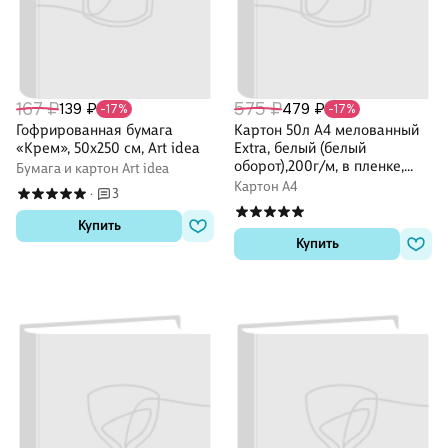
167 ₽
575 ₽
139 ₽
479 ₽
-17%
-17%
Гофрированная бумага
Картон 50л А4 мелованный
«Крем», 50х250 см, Art idea
Extra, белый (белый
оборот),200г/м, в пленке,
Бумага и картон Art idea
Brauberg
Картон А4
3
·
Купить
Купить