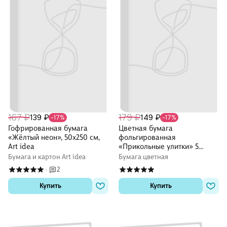
167 ₽
179 ₽
139 ₽
149 ₽
-17%
-17%
Гофрированная бумага
Цветная бумага
«Жёлтый неон», 50х250 см,
фольгированная
Art idea
«Прикольные улитки» 5
цветов 5 листов А4, Hatber
Бумага и картон Art idea
Бумага цветная
2
·
Купить
Купить