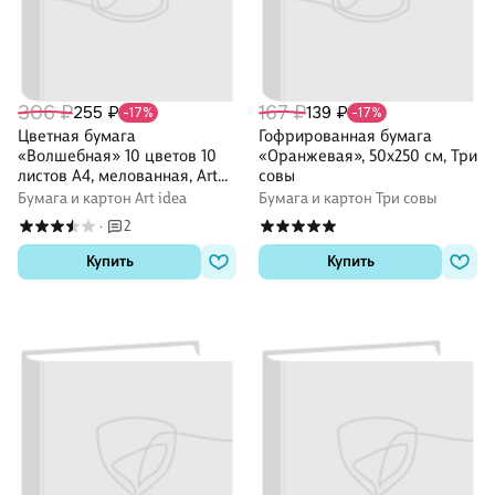
306 ₽
167 ₽
255 ₽
139 ₽
-17%
-17%
Цветная бумага
Гофрированная бумага
«Волшебная» 10 цветов 10
«Оранжевая», 50х250 см, Три
листов А4, мелованная, Art
совы
idea
Бумага и картон Art idea
Бумага и картон Три совы
2
·
Купить
Купить