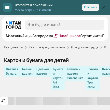
Откройте в приложении
Открыть
Место встречи с книгами
Магазины
Акции
Распродажа
Читай-школа
Сертификаты
Прог
Канцтовары
Канцтовары для школы
Для уроков труда
Кар
Картон и бумага для детей
Цветная
Белый
Цветной
Бумага
Бумага и
Бумага
Детс
бумага
картон
картон
и
картон
и
ножн
картон
Рисовашка
картон
Art
Три
idea
совы