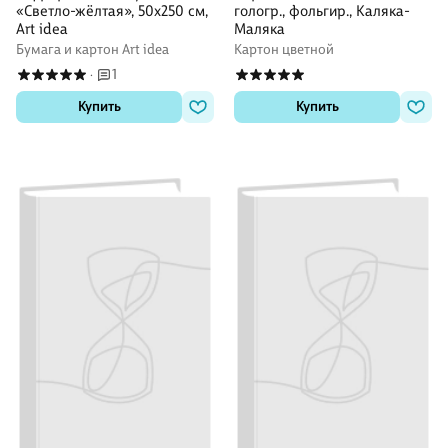
«Светло-жёлтая», 50х250 см,
гологр., фольгир., Каляка-
Art idea
Маляка
Бумага и картон Art idea
Картон цветной
1
·
Купить
Купить