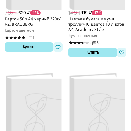
767 ₽
143 ₽
639 ₽
119 ₽
-17%
-17%
Картон 50л А4 черный 220г/
Цветная бумага «Муми-
м2, BRAUBERG
тролли» 10 цветов 10 листов
А4, Academy Style
Картон цветной
Бумага цветная
1
·
5
·
Купить
Купить