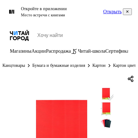
Откройте в приложении
Открыть
Место встречи с книгами
Магазины
Акции
Распродажа
Читай-школа
Сертификаты
П
Канцтовары
Бумага и бумажные изделия
Картон
Картон цвет