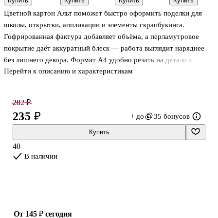
Купить
Купить
Купить
Купить
цветов, А4
цветов 30
5 цветов, А4
м2, А4, 12
Цветной картон Альт поможет быстро оформить поделки для
листов А4,
цветов, 12
спираль,
листов
школы, открытки, аппликации и элементы скрапбукинга.
Лилия
Гофрированная фактура добавляет объёма, а перламутровое
Холдинг
покрытие даёт аккуратный блеск — работа выглядит наряднее
без лишнего декора. Формат А4 удобно резать на детали и
Перейти к описанию и характеристикам
использовать по шаблонам. В наборе 4 цвета, чтобы сочетать
фоны и яркие акценты. Упаковка с подвесом пригодится для
хранения в папке или на крючке.
282 ₽
235 ₽
+ до
35 бонусов
Купить
40
В наличии
от 145 ₽
сегодня