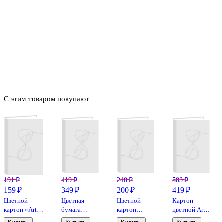
С этим товаром покупают
191 ₽
419 ₽
240 ₽
503 ₽
159 ₽
349 ₽
200 ₽
419 ₽
Цветной
Цветная
Цветной
Картон
картон «Art
бумага
картон
цветной Art
idea», 14
«Басня» 10
гофрированный,
idea, 260г/