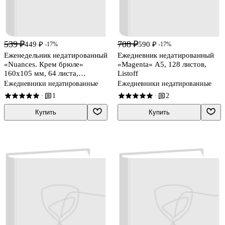
539 ₽
708 ₽
449 ₽
590 ₽
-17%
-17%
Еженедельник недатированный
Ежедневник недатированный
«Nuances. Крем брюле»
«Magenta» А5, 128 листов,
160х105 мм, 64 листа,
Listoff
экокожа, Listoff
Ежедневники недатированные
Ежедневники недатированные
1
2
·
·
Купить
Купить