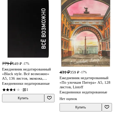
779 ₽
649 ₽
-17%
Ежедневник недатированный
431 ₽
359 ₽
-17%
«Black style. Всё возможно»
Ежедневник недатированный
А5, 136 листов, экокожа,
«По улочкам Питера» А5, 128
Listoff
Ежедневники недатированные
листов, Listoff
1
·
Ежедневники недатированные
Купить
Нет оценок
Купить