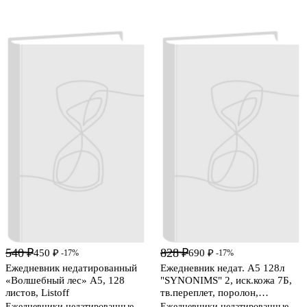
540 ₽
828 ₽
450 ₽
690 ₽
-17%
-17%
Ежедневник недатированный
Ежедневник недат. А5 128л
«Волшебный лес» А5, 128
"SYNONIMS" 2, иск.кожа 7Б,
листов, Listoff
тв.переплет, поролон,
скругл.углы, офсет
Ежедневники недатированные
Ежедневники недатированные