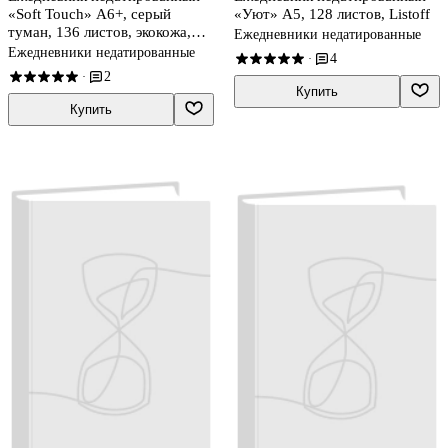
«Soft Touch» А6+, серый
«Уют» А5, 128 листов, Listoff
туман, 136 листов, экокожа,
Ежедневники недатированные
Listoff
Ежедневники недатированные
4
·
2
·
Купить
Купить