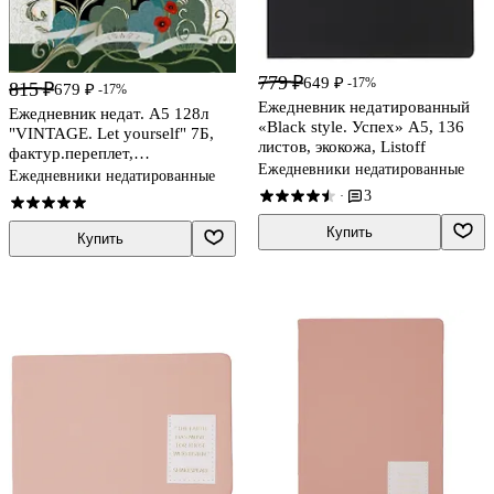
779 ₽
649 ₽
-17%
815 ₽
679 ₽
-17%
Ежедневник недатированный
Ежедневник недат. А5 128л
«Black style. Успех» А5, 136
"VINTAGE. Let yourself" 7Б,
листов, экокожа, Listoff
фактур.переплет,
Ежедневники недатированные
тисн.фольгой, тонир.блок
Ежедневники недатированные
3
·
Купить
Купить