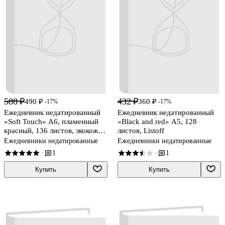
588 ₽
432 ₽
490 ₽
360 ₽
-17%
-17%
Ежедневник недатированный
Ежедневник недатированный
«Soft Touch» А6, пламенный
«Black and red» А5, 128
красный, 136 листов, экокожа,
листов, Listoff
Listoff
Ежедневники недатированные
Ежедневники недатированные
1
1
·
·
Купить
Купить