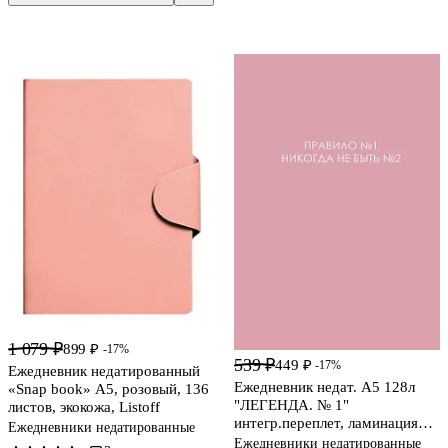
1 079 ₽
899 ₽
-17%
539 ₽
449 ₽
-17%
Ежедневник недатированный
Ежедневник недат. А5 128л
«Snap book» А5, розовый, 136
"ЛЕГЕНДА. № 1"
листов, экокожа, Listoff
интегр.переплет, ламинация
Ежедневники недатированные
Soft Touch, офсет
Ежедневники недатированные