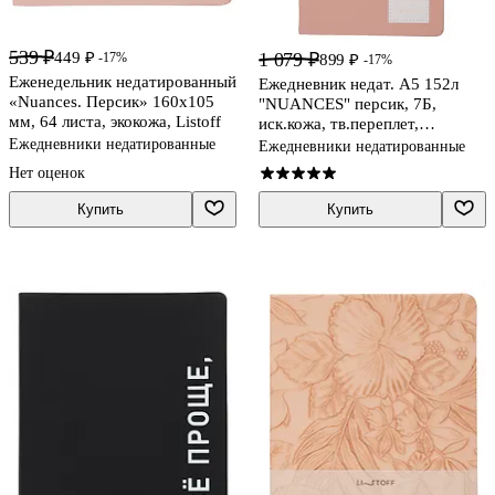
539 ₽
449 ₽
1 079 ₽
-17%
899 ₽
-17%
Еженедельник недатированный
Ежедневник недат. А5 152л
«Nuances. Персик» 160х105
"NUANCES" персик, 7Б,
мм, 64 листа, экокожа, Listoff
иск.кожа, тв.переплет,
тонир.блок, нашивка с
Ежедневники недатированные
Ежедневники недатированные
тисн.фольгой, скругл.углы,
Нет оценок
ляссе, инд.уп
Купить
Купить