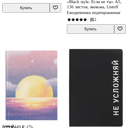
«Black style. Еcли не ты» А5,
136 листов, экокожа, Listoff
Купить
Ежедневники недатированные
2
·
Купить
539 ₽
449 ₽
-17%