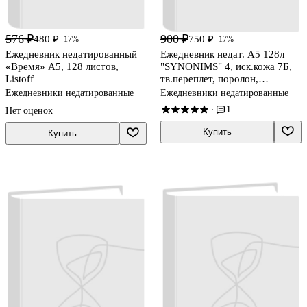
576 ₽
900 ₽
480 ₽
750 ₽
-17%
-17%
Ежедневник недатированный
Ежедневник недат. А5 128л
«Время» А5, 128 листов,
"SYNONIMS" 4, иск.кожа 7Б,
Listoff
тв.переплет, поролон,
скругл.углы, офсет
Ежедневники недатированные
Ежедневники недатированные
1
·
Нет оценок
Купить
Купить