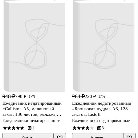
948 ₽
264 ₽
790 ₽
220 ₽
-17%
-17%
Ежедневник недатированный
Ежедневник недатированный
«Callisto» А5, малиновый
«Бронзовая пудра» А6, 128
закат, 136 листов, экокожа,
листов, Listoff
Listoff
Ежедневники недатированные
Ежедневники недатированные
1
3
·
·