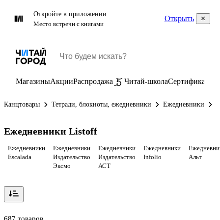
Откройте в приложении
Открыть
Место встречи с книгами
Магазины
Акции
Распродажа
Читай-школа
Сертификаты
П
Канцтовары
Тетради, блокноты, ежедневники
Ежедневники
Е
Ежедневники Listoff
Ежедневники
Ежедневники
Ежедневники
Ежедневники
Ежедневни
Escalada
Издательство
Издательство
Infolio
Альт
Эксмо
АСТ
687 товаров