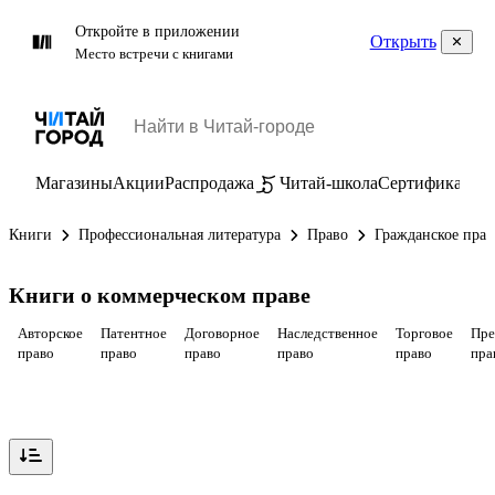
Откройте в приложении
Открыть
Место встречи с книгами
Магазины
Акции
Распродажа
Читай-школа
Сертификаты
П
Книги
Профессиональная литература
Право
Гражданское прав
Книги о коммерческом праве
Авторское
Патентное
Договорное
Наследственное
Торговое
Пре
право
право
право
право
право
пра