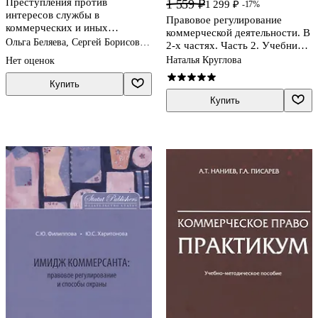
Преступления против
1 559 ₽
1 299 ₽
-17%
интересов службы в
Правовое регулирование
коммерческих и иных
коммерческой деятельности. В
организациях. Научно-
Ольга Беляева, Сергей Борисов,
2-х частях. Часть 2. Учебник
практический комментарий к
Василий Волошин
для академического
Наталья Круглова
Нет оценок
главе 23 Уголовного кодекса
бакалавриата
Российской Федерации
Купить
Купить