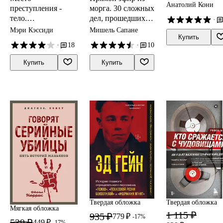
Анатолий Кони
преступления -
морга. 30 сложных
тело.
дел, прошедших
·
Судмедэксперт о
через скальпель
Мэри Кэссиди
Мишель Сапане
Купить
подозрительных
судмедэксперта
·
18
·
10
смертях, вскрытиях
и расследованиях
Купить
Купить
Твердая обложка
Твердая обложка
Мягкая обложка
1 115 ₽
935 ₽
779 ₽
-17%
539 ₽
449 ₽
-17%