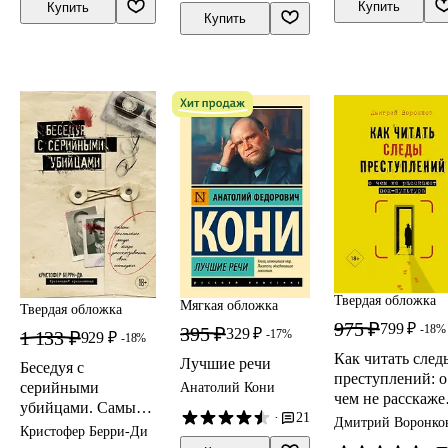
Купить
Купить
навязчивой
Купить
одержимости
Твердая обложка
Мягкая обложка
Твердая обложка
975 ₽
799 ₽
-18%
395 ₽
329 ₽
1 133 ₽
-17%
929 ₽
-18%
Как читать след
Лучшие речи
Беседуя с
преступлений: о
серийными
Анатолий Кони
чем не расскаже
убийцами. Самые
поп-культура
·
21
Дмитрий Воронко
жестокие люди в
Кристофер Берри-Ди
мире рассказывают