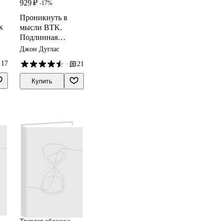
929 ₽
-17%
Проникнуть в
к
мысли BTK.
Подлинная
история
Джон Дуглас
ц
тридцатилетней
17
·
21
охоты на
жесточайшего
Купить
серийного убийцу
из Уичито