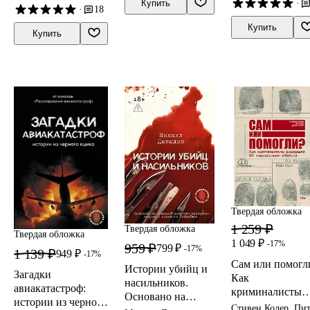
·
Купить
·
18
свои истории
(подарочное
Купить
Купить
издание)
Твердая обложка
1 259 ₽
Твердая обложка
Твердая обложка
1 049 ₽
-17%
959 ₽
799 ₽
-17%
1 139 ₽
949 ₽
-17%
Сам или помогл
Истории убийц и
Загадки
Как
насильников.
авиакатастроф:
криминалисты
Основано на
истории из черного
раскрыли 50
Стивен Колер, Пи