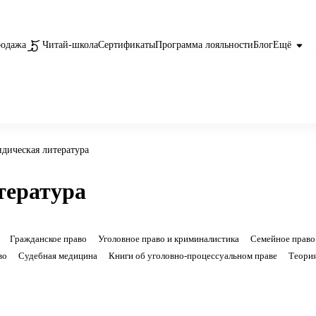
родажа
Читай-школа
Сертификаты
Программа лояльности
Блог
Ещё
дическая литература
тература
Гражданское право
Уголовное право и криминалистика
Семейное право
во
Судебная медицина
Книги об уголовно-процессуальном праве
Теория