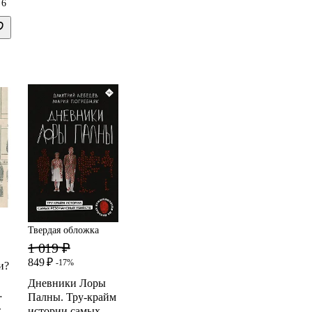
6
Твердая обложка
1 019 ₽
849 ₽
-17%
и?
Дневники Лоры
Палны. Тру-крайм
истории самых
т