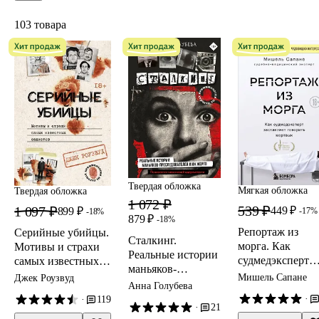
103 товара
Твердая обложка
Мягкая обложка
Твердая обложка
1 072 ₽
539 ₽
1 097 ₽
449 ₽
899 ₽
-17%
-18%
879 ₽
-18%
Репортаж из
Серийные убийцы.
Сталкинг.
морга. Как
Мотивы и страхи
Реальные истории
судмедэксперт
самых известных
маньяков-
заставляет
садистов
Мишель Сапане
Джек Роузвуд
преследователей и
Анна Голубева
говорить мертв
их жертв.
·
·
119
·
21
Психология