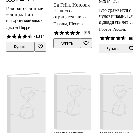
929 ₽
-17%
Эд Гейн. История
Говорят серийные
Кто сражается с
главного
убийцы. Пять
чудовищами. Ка
отрицательного
историй маньяков
я двадцать лет
персонажа
Гарольд Шехтер
Джоэл Норрис
выслеживал
«Психо»,
Роберт Ресслер
·
6
серийных убий
«Техасской резни
·
14
·
для ФБР
бензопилой» и
Купить
«Молчания ягнят»
Купить
Купить