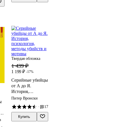
Твердая обложка
1 439 ₽
1 199 ₽
-17%
Серийные убийцы
от А до Я.
История,
психология,
Питер Вронски
ы
методы убийств и
·
17
мотивы
т
Купить
в