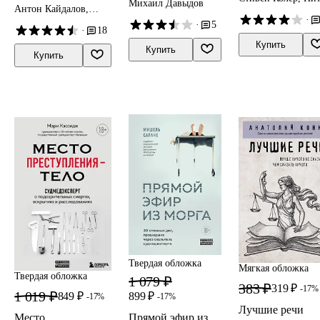
реальной практике
Михаил Давыдов
ящика
Антон Кайдалов,
"идеальных"
Мур, Дэвид Оуэн
адвоката —
·
Дмитрий Сусанов
убийств
·
5
ведущего подкаста
·
18
CrimeCast
Купить
Купить
Купить
Твердая обложка
Мягкая обложка
Твердая обложка
1 079 ₽
383 ₽
319 ₽
-17%
1 019 ₽
849 ₽
899 ₽
-17%
-17%
Лучшие речи
Место
Прямой эфир из