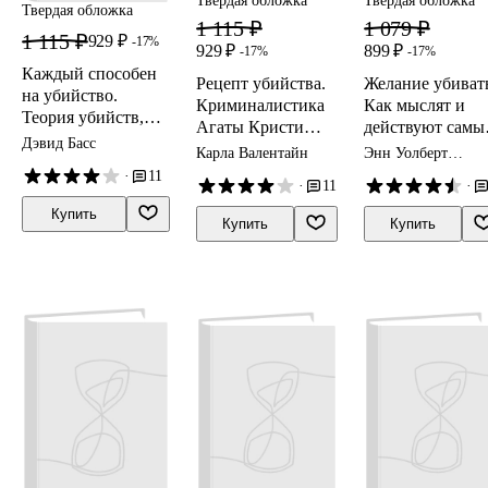
Твердая обложка
Твердая обложка
Твердая обложка
1 115 ₽
1 079 ₽
1 115 ₽
929 ₽
-17%
929 ₽
899 ₽
-17%
-17%
Каждый способен
Рецепт убийства.
Желание убиват
на убийство.
Криминалистика
Как мыслят и
Теория убийств,
Агаты Кристи
действуют самы
которая стала
Дэвид Басс
глазами
жестокие люди
Карла Валентайн
Энн Уолберт
классикой
судмедэксперта
Берджесс
·
11
·
11
·
Купить
Купить
Купить