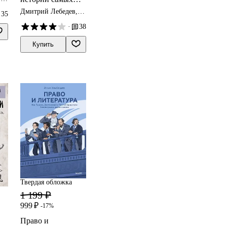
резонансных
Дмитрий Лебедев,
35
убийств
Мария Погребняк
·
38
Купить
Твердая обложка
1 199 ₽
999 ₽
-17%
Право и