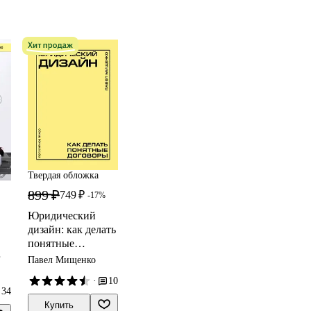
Твердая обложка
899 ₽
749 ₽
-17%
Юридический
дизайн: как делать
понятные
договоры
Павел Мищенко
·
10
ых
34
Купить