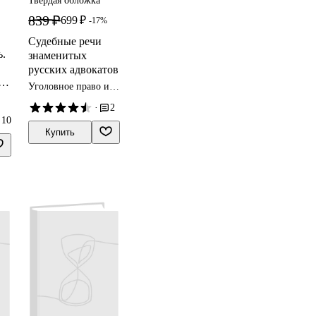
Твердая обложка
839 ₽
699 ₽
-17%
Судебные речи
ь.
знаменитых
русских адвокатов
е
Уголовное право и
криминалистика
·
2
10
Купить