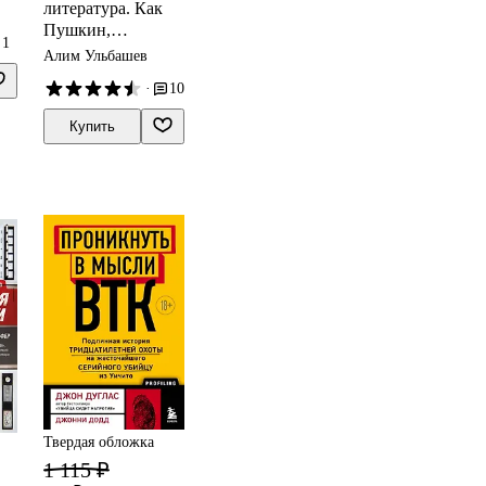
литература. Как
Пушкин,
1
Достоевский и
Алим Ульбашев
Толстой
·
10
придумали
Конституцию и
Купить
другие законы
Твердая обложка
1 115 ₽