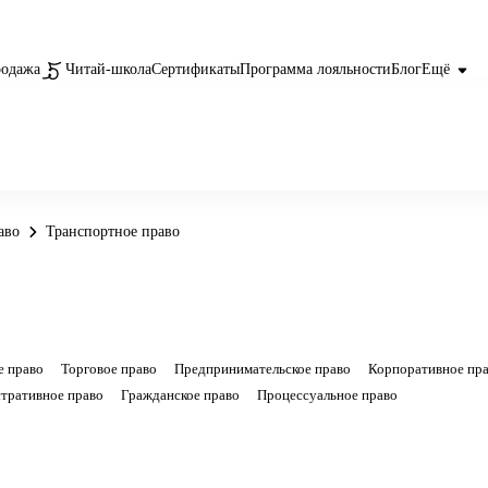
родажа
Читай-школа
Сертификаты
Программа лояльности
Блог
Ещё
аво
Транспортное право
е право
Торговое право
Предпринимательское право
Корпоративное пр
тративное право
Гражданское право
Процессуальное право