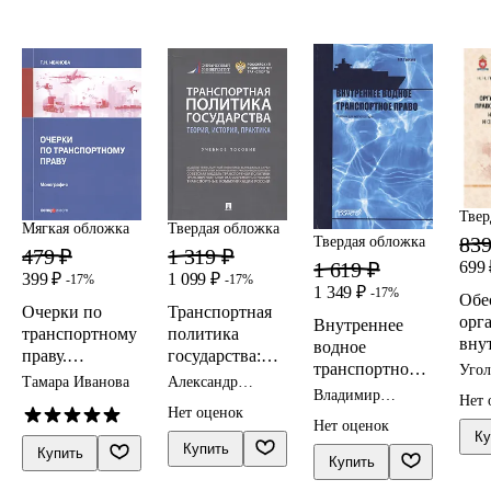
й. 
СП
Твер
Твердая обложка
Мягкая обложка
839
Твердая обложка
1 319 ₽
479 ₽
699 
1 619 ₽
1 099 ₽
399 ₽
-17%
-17%
1 349 ₽
-17%
Обе
Транспортная
Очерки по
орг
Внутреннее
политика
транспортному
вну
водное
государства:
праву.
пра
транспортное
Угол
теория,
Монография
Александр
Тамара Иванова
на т
проц
право. Учебник
Владимир
история,
Горбунов
Нет 
прав
ист
для
Нет оценок
Гречуха
практика.
Нет оценок
пра
магистратуры
Ку
Учебное
Купить
орг
Купить
Купить
пособие