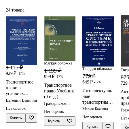
24 товара
Мягкая обложка
1 115 ₽
Твердая обложка
1 199 ₽
Твер
929 ₽
-17%
779 ₽
875
999 ₽
-17%
Транспортное
649 ₽
-17%
729 
Транспортное
право в
Интеллектуаль
право Учебник
Акт
условиях
ные
(9 изд.)
про
цифровой
Евгений Вавилин
транспортные
(мОбразование)
пра
Гражданское
трансформации
системы в
Егиазаров
право
Нет оценок
рег
Мария Бажина
Граж
: беспилотные
Нет оценок
транспортной
тра
прав
транспортные
Нет оценок
Купить
Нет 
деятельности:
ки 
Купить
средства,
проблемы
эне
Купить
цифровизация
Ку