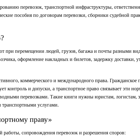
ованию перевозок, транспортной инфраструктуры, ответственно
ческие пособия по договорам перевозки, сборники судебной прак
о?
т при перемещении людей, грузов, багажа и почты разными вид
озчика, оформление накладных и билетов, задержку доставки, у
ативного, коммерческого и международного права. Гражданское п
ует контроль и допуски, а транспортное право связывает эти н
дными перевозками. Такие книги нужны юристам, логистам, эк
 и транспортными услугами.
портному праву»
й работы, сопровождения перевозок и разрешения споров: