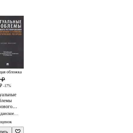
дая обложка
 ₽
₽
-17%
уальные
блемы
вового
улирования
данское
нспортиров
о
оценок
и перевозки
ргетических
пить