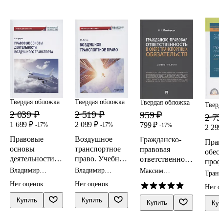
ть
объект
правовой
охраны
Твердая обложка
Твердая обложка
Твердая обложка
Твер
2 519 ₽
2 039 ₽
959 ₽
2 7
2 099 ₽
1 699 ₽
799 ₽
-17%
-17%
-17%
2 29
Воздушное
Правовые
Гражданско-
Пра
транспортное
основы
правовая
обе
право. Учебник
деятельности
ответственност
про
для
воздушного
ь в сфере
Владимир
Владимир
ной
Максим
Тран
бакалавриата
транспорта.
Гречуха
транспортных
Гречуха
Махиборода
дея
прав
Нет оценок
Нет оценок
Нет 
Учебник для
обязательств.
для
аспирантов
Монография
Купить
тра
Купить
Купить
Ку
спе