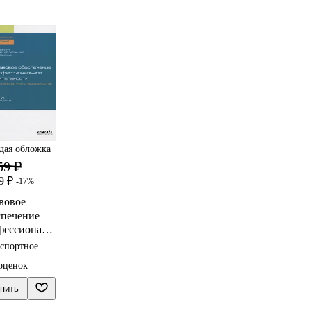
дая обложка
59 ₽
9 ₽
-17%
вовое
спечение
фессиональ
спортное
тельности
о
оценок
нспортных
пить
циальносте