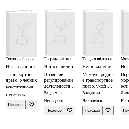
мет
пос
сту
Твердая обложка
Твердая обложка
Твердая обложка
Мягк
Нет в наличии
Нет в наличии
Нет в наличии
Нет
Транспортное
Правовое
Международно
Пер
право. Учебник
регулирование
е транспортное
мор
деятельности
право. учебник
реч
Конституционное
морского
для магистров
тра
право
Владимир
Владимир
Лил
Нет оценок
транспорта.
Сбо
Гречуха
Гречуха
Трух
Нет оценок
Нет оценок
Нет 
Монография
дол
Похожее
про
Похожее
Похожее
По
ных
про
инс