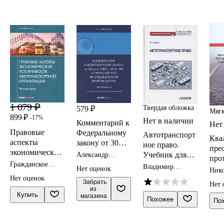
1 079 ₽
Твердая обложка
579 ₽
Мягк
899 ₽
-17%
Нет в наличии
Комментарий к
Нет
Правовые
Федеральному
Автотранспорт
Ква
аспекты
закону от 30
ное право.
пре
экономической
июня 2003 г. №
Учебник для
Александр
про
устойчивости
87-ФЗ «О
Борисов
магистратуры
Гражданское
Владимир
без
Нет оценок
Ник
автотранспортн
транспортно-
право
Гречуха
дви
Бело
Нет оценок
ой организации
экспедиционно
 Забрать

Нет 
экс
из 
й
Купить
магазина
тра
Похожее
По
деятельности»
спе
(постатейный)
уче