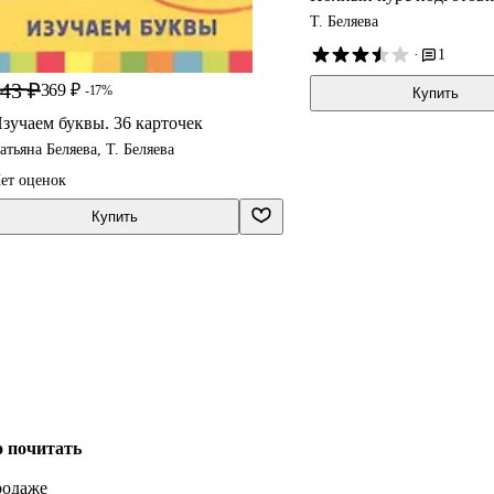
Т. Беляева
·
1
43 ₽
369 ₽
-17%
Купить
зучаем буквы. 36 карточек
атьяна Беляева, Т. Беляева
ет оценок
Купить
о почитать
родаже