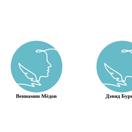
Вениамин Мёдов
Дэвид Бур