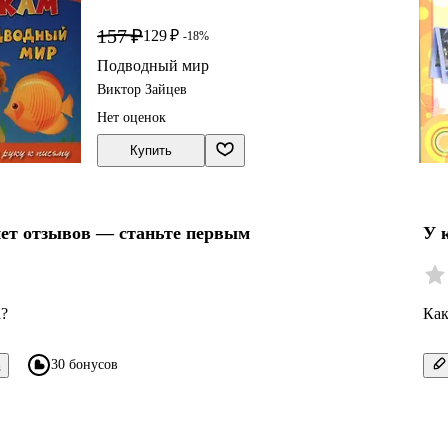
157 ₽
129 ₽
-18%
Подводный мир
Виктор Зайцев
Нет оценок
Купить
нет отзывов — станьте первым
У 
а?
Как
30 бонусов
в