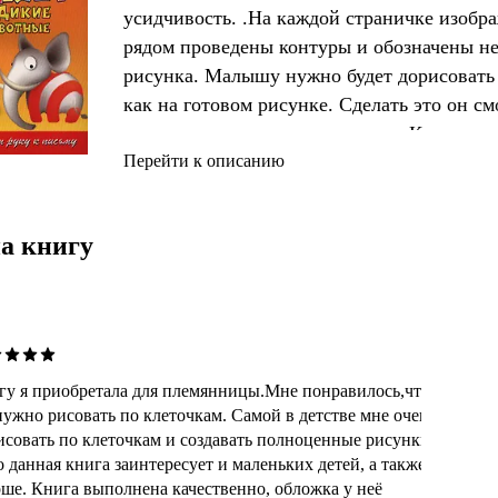
усидчивость. .На каждой страничке изобра
рядом проведены контуры и обозначены не
рисунка. Малышу нужно будет дорисовать 
как на готовом рисунке. Сделать это он см
и внимательно считая клеточки. Когда конт
нужно раскрасить либо так, как показано н
Перейти к описанию
подскажет фантазия. Если вам или малышу
получившийся рисунок, вы сможете его вы
а книгу
получить забавную кар
у я приобретала для племянницы.Мне понравилось,что в
нужно рисовать по клеточкам. Самой в детстве мне очень
исовать по клеточкам и создавать полноценные рисунки.
 данная книга заинтересует и маленьких детей, а также
рше. Книга выполнена качественно, обложка у неё