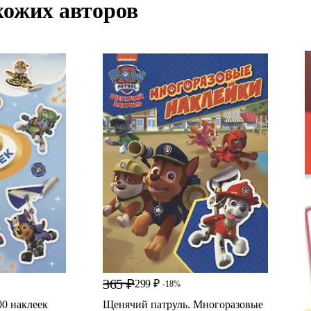
хожих авторов
365 ₽
299 ₽
-18%
00 наклеек
Щенячий патруль. Многоразовые