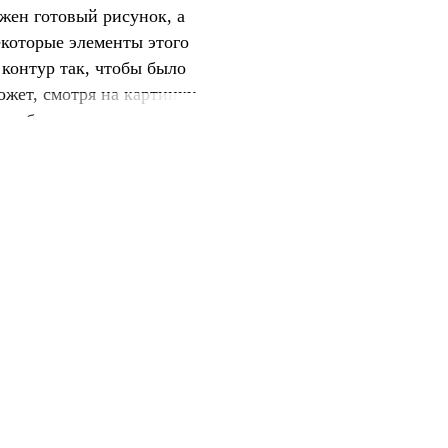
жен готовый рисунок, а
которые элементы этого
контур так, чтобы было
ожет, смотря на картинку
ур будет готов, картинку
а образце, либо как
 очень понравился
резать из книжки и