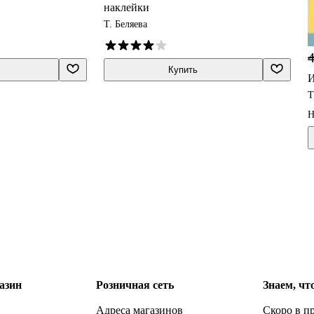
наклейки
Т. Беляева
4
Купить
И
Т
Н
азин
Розничная сеть
Знаем, чт
Адреса магазинов
Скоро в п