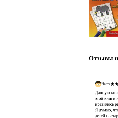
Отзывы н
Настя
Данную книг
этой книги 
нравилось р
Я думаю, что
детей поста