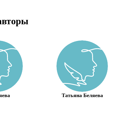
авторы
яева
Татьяна Беляева