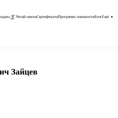
родажа
Читай-школа
Сертификаты
Программа лояльности
Блог
Ещё
ич Зайцев