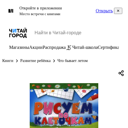
Откройте в приложении
Открыть
Место встречи с книгами
Магазины
Акции
Распродажа
Читай-школа
Сертификаты
П
Книги
Развитие ребёнка
Что бывает летом