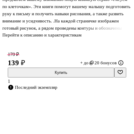
по клеточкам». Эти книги помогут вашему малышу подготовить
руку к письму и получить навыки рисования, а также развить
внимание и усидчивость. .На каждой страничке изображен
готовый рисунок, а рядом проведены контуры и обозначены
Перейти к описанию и характеристикам
некоторые элементы этого рисунка. Малышу нужно будет
дорисовать контур так, чтобы было как на готовом рисунке.
Сделать это он сможет, смотря на картинку и внимательно
170 ₽
считая клеточки. Когда контур будет готов, картинку нужно
139 ₽
+ до
20 бонусов
раскрасить либо так, как показано на образце, либо как
подскажет фантазия. Если вам или малышу очень понравился
Купить
получившийся рисунок, вы сможете его вырезать из книжки и
1
получить забавную кар
Последний экземпляр