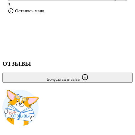
получившийся рисунок, вы сможете его вырезать из книжки и
3
получить забавную кар
Осталось мало
ОТЗЫВЫ
Бонусы за отзывы