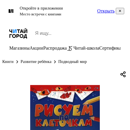
Откройте в приложении
Открыть
Место встречи с книгами
Магазины
Акции
Распродажа
Читай-школа
Сертификаты
П
Книги
Развитие ребёнка
Подводный мир