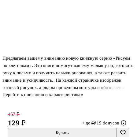
Предлагаем вашему вниманию новую книжную серию «Рисуем
по клеточкам». Эти книги помогут вашему малышу подготовить
руку к письму и получить навыки рисования, а также развить
внимание и усидчивость. .На каждой страничке изображен
готовый рисунок, а рядом проведены контуры и обозначены
Перейти к описанию и характеристикам
некоторые элементы этого рисунка. Малышу нужно будет
дорисовать контур так, чтобы было как на готовом рисунке.
Сделать это он сможет, смотря на картинку и внимательно
157 ₽
считая клеточки. Когда контур будет готов, картинку нужно
129 ₽
+ до
19 бонусов
раскрасить либо так, как показано на образце, либо как
подскажет фантазия. Если вам или малышу очень понравился
Купить