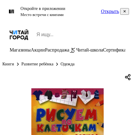
Откройте в приложении
Открыть
Место встречи с книгами
Магазины
Акции
Распродажа
Читай-школа
Сертификаты
П
Книги
Развитие ребёнка
Одежда