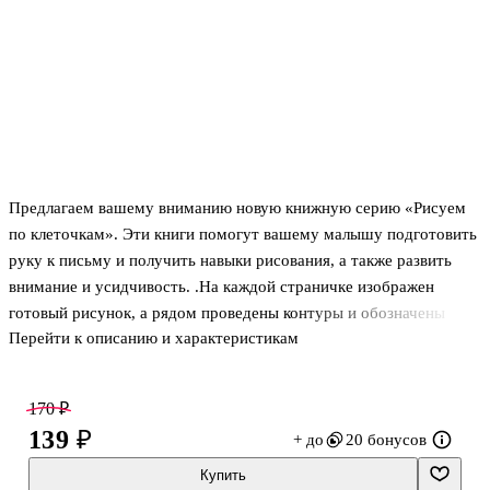
Предлагаем вашему вниманию новую книжную серию «Рисуем
по клеточкам». Эти книги помогут вашему малышу подготовить
руку к письму и получить навыки рисования, а также развить
внимание и усидчивость. .На каждой страничке изображен
готовый рисунок, а рядом проведены контуры и обозначены
Перейти к описанию и характеристикам
некоторые элементы этого рисунка. Малышу нужно будет
дорисовать контур так, чтобы было как на готовом рисунке.
Сделать это он сможет, смотря на картинку и внимательно
170 ₽
считая клеточки. Когда контур будет готов, картинку нужно
139 ₽
+ до
20 бонусов
раскрасить либо так, как показано на образце, либо как
подскажет фантазия. Если вам или малышу очень понравился
Купить