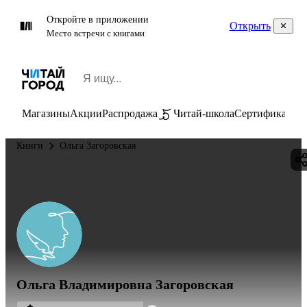
Откройте в приложении
Открыть
Место встречи с книгами
Магазины
Акции
Распродажа
Читай-школа
Сертификаты
П
Книги
Ольга Загоровская
Ольга Владимировна Загоровская