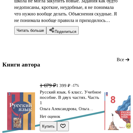
школа не могла закупить новые. Задания как будто
недописаны, кроткие, неудобные, я не понимала
что нужно вообще делать. Объяснения скудные. Я
не понимала вообще правила и приходилось
искать объяснения в интернете. Как будто учебник
Читать больше
Поделиться
не для школьников, а для учителей.
Нагруженность такая что у меня болела голова от
нагрузки. Конечно удобное в плане тактильности,
гладкая поверхность, и страницы не желтоватые.
Наверное только за издательство и качество
Все
Книги автора 
поставлю 2 звезды...
1 679 ₽
1 399 ₽
-17%
Русский язык. 6 класс. Учебное
пособие. В двух частях. Часть
1
Ольга Александрова, Ольга
Загоровская, Лидия Рыбченкова
Нет оценок
Купить