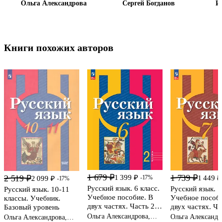
Ольга Александрова
Сергей Богданов
И
Книги похожих авторов
1 679 ₽
1 739 ₽
1 399 ₽
2 519 ₽
1 449 ₽
-17%
2 099 ₽
-17%
Русский язык. 6 класс.
Русский язык. 7
Русский язык. 10-11
Учебное пособие. В
Учебное пособи
классы. Учебник.
двух частях. Часть 2.
двух частях. Ча
Базовый уровень
ФГОС 2021
ФГОС 2021
Ольга Александрова,
Ольга Александр
Ольга Александрова,