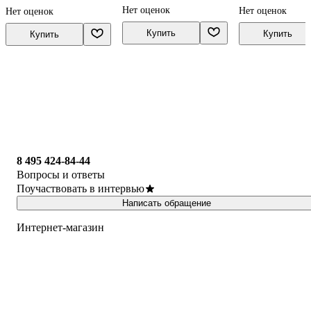
Лидия Рыбченкова
Лидия Рыбченко
Андрей Нарушевич,
Нет оценок
Нет оценок
Нет оценок
Лидия Рыбченкова
Купить
Купить
Купить
8 495 424-84-44
Вопросы и ответы
Поучаствовать в интервью
Написать обращение
Интернет-магазин