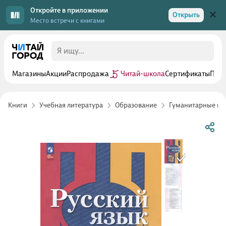
Откройте в приложении
Открыть
Место встречи с книгами
Магазины
Акции
Распродажа
Читай-школа
Сертификаты
Прог
Книги
Учебная литература
Образование
Гуманитарные п