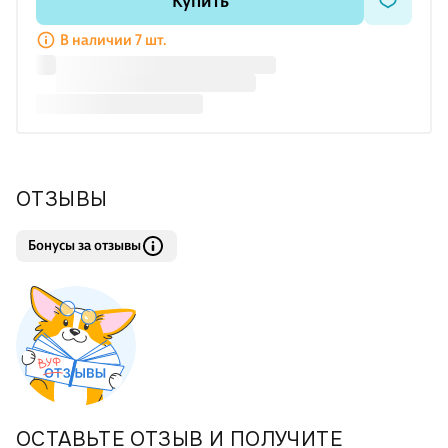
Купить
умений и способов деятельности. Дидактический материал
учебного пособия представлен на широком культурно-
В наличии 7 шт.
историческом фоне, что с
ОТЗЫВЫ
Бонусы за отзывы
ОСТАВЬТЕ ОТЗЫВ И ПОЛУЧИТЕ