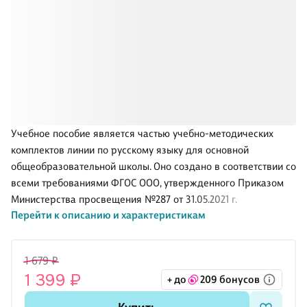
Учебное пособие является частью учебно-методических
комплектов линии по русскому языку для основной
общеобразовательной школы. Оно создано в соответствии со
всеми требованиями ФГОС ООО, утвержденного Приказом
Министерства просвещения №287 от 31.05.2021 г.
Перейти к описанию и характеристикам
Особенностью книги является направленность обучения на
овладение языковой, коммуникативной, информационной и
лингвокультурологической компетенциями, формирование
1 679 ₽
функциональной грамотности. Такой подход создает условия
1 399 ₽
+ до
209 бонусов
для совершенствования мыслительной и речевой
деятельности учащихся, формирования метапредметных