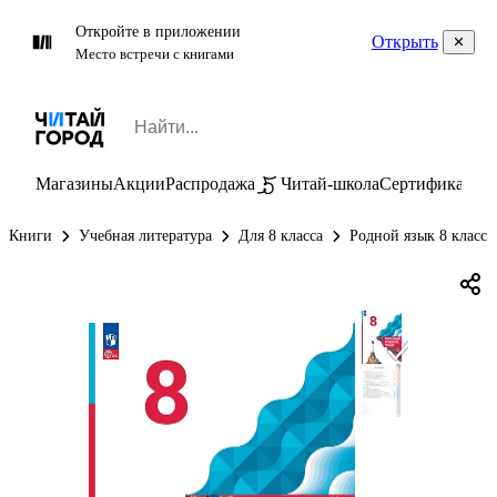
Откройте в приложении
Открыть
Место встречи с книгами
Магазины
Акции
Распродажа
Читай-школа
Сертификаты
П
Книги
Учебная литература
Для 8 класса
Родной язык 8 класс