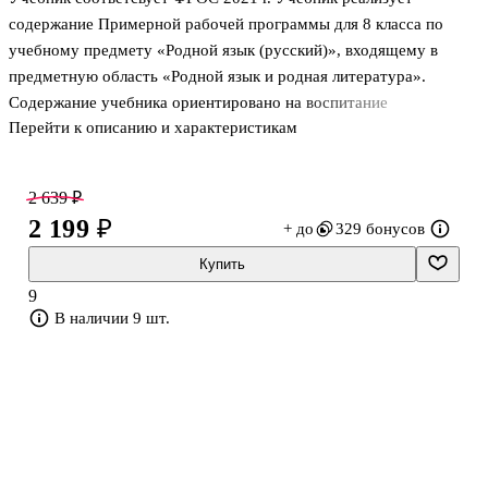
содержание Примерной рабочей программы для 8 класса по
учебному предмету «Родной язык (русский)», входящему в
предметную область «Родной язык и родная литература».
Содержание учебника ориентировано на воспитание
Перейти к описанию и характеристикам
патриотизма и уважения к русскому языку как основе русской
культуры и литературы. Работа с учебником позволит расширить
представления учащихся об отражении в русском языке истории,
2 639 ₽
материальной и духовной культуры русского народа; о русской
2 199 ₽
+ до
329 бонусов
языковой картине мира; о закономерностях и основных
тенденциях развития русского языка. Особое внимание
Купить
уделяется вопросам формирования речевой культуры учащихся
9
в современной языковой ситуации,
В наличии 9 шт.