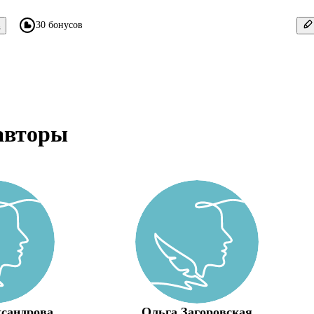
30 бонусов
в
авторы
сандрова
Ольга Загоровская