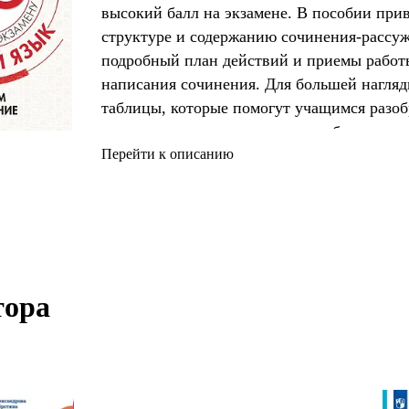
высокий балл на экзамене. В пособии при
структуре и содержанию сочинения-рассуж
подробный план действий и приемы работы
написания сочинения. Для большей нагля
таблицы, которые помогут учащимся разоб
вопросах и самостоятельно поработать с и
потренироваться в написании сочинений. 
Перейти к описанию
сочинения" можно познакомиться с вариан
текстам, приведённым в пособии, а также
проблем текстов ЕГЭ разных л
ора 