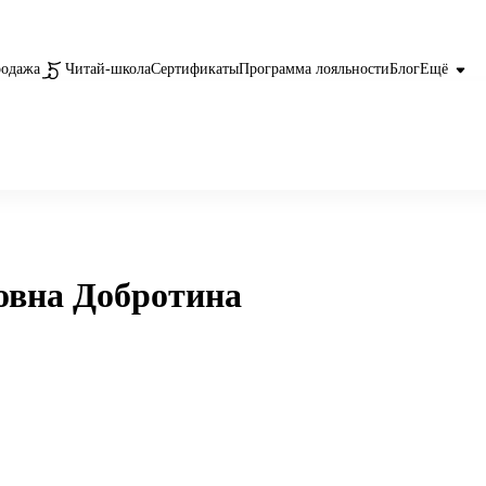
родажа
Читай-школа
Сертификаты
Программа лояльности
Блог
Ещё
овна Добротина