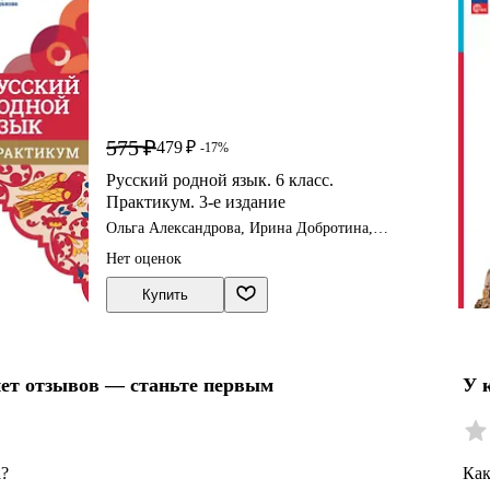
575 ₽
479 ₽
-17%
Русский родной язык. 6 класс.
Практикум. 3-е издание
Ольга Александрова, Ирина Добротина,
Лидия Хорькова
Нет оценок
Купить
нет отзывов — станьте первым
У 
а?
Как