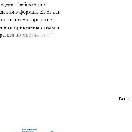
ведены требования к
дения в формате ЕГЭ, дан
 с текстом в процессе
дности приведены схемы и
раться во многих сложных
нте-ресными текстами,
В разделе "Готовые
тами сочинении по всем
 со списком типичных
Все