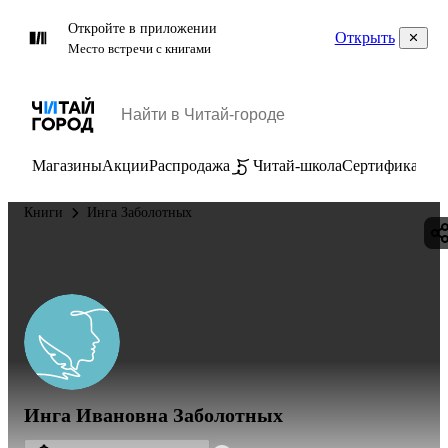
Откройте в приложении
Открыть
Место встречи с книгами
Магазины
Акции
Распродажа
Читай-школа
Сертификаты
П
Книги
Инга Заболотных
Инга Ивановна Заболотных