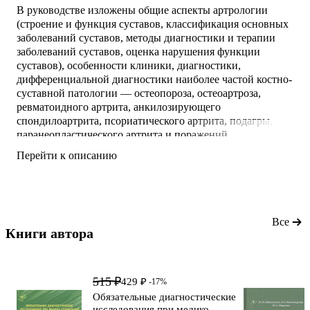
В руководстве изложены общие аспекты артрологии
(строение и функция суставов, классификация основных
заболеваний суставов, методы диагностики и терапии
заболеваний суставов, оценка нарушения функции
суставов), особенности клиники, диагностики,
дифференциальной диагностики наиболее частой костно-
суставной патологии — остеопороза, остеоартроза,
ревматоидного артрита, анкилозирующего
спондилоартрита, псориатического артрита, подагры,
паранеопластического артрита и поражений
околосуставного аппарата. В книге отражены
Перейти к описанию
особенности суставной патологии в пожилом возрасте. .
.Приведены современные литературные сведения и
описание собственного опыта применения
традиционных и нетрадиционных методов пат
Все
Книги автора 
515 ₽
429 ₽
-17%
Обязательные диагностические
исследования при медико-