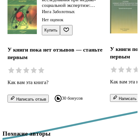
социальной экспертизе:
методическое пособие
Инга Заболотных
Нет оценок
Купить
У книги по
У книги пока нет отзывов — станьте
первым
первым
Как вам эта к
Как вам эта книга?
30 бонусов
Написать о
Написать отзыв
Похожие авторы