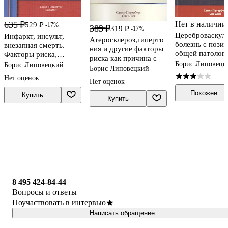
635 ₽
Нет в наличии
529 ₽
-17%
383 ₽
319 ₽
-17%
Цереброваскул
Инфаркт, инсульт,
Атеросклероз,гиперто
болезнь с пози
внезапная смерть.
ния и другие факторы
общей патолог
Факторы риска,
риска как причина с
предвестники,
Борис Липовецк
Борис Липовецкий
Борис Липовецкий
профилактика
Нет оценок
Нет оценок
Похожее
Купить
Купить
8 495 424-84-44
Вопросы и ответы
Поучаствовать в интервью
Написать обращение