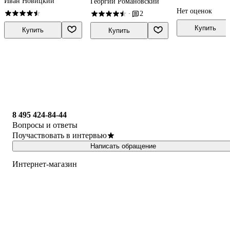
Иван Новицкий
Георгий Романовский
Зарубежный оп
Георгий Романо
Нет оценок
2
·
Монография
Купить
Купить
Купить
8 495 424-84-44
Вопросы и ответы
Поучаствовать в интервью
Написать обращение
Интернет-магазин