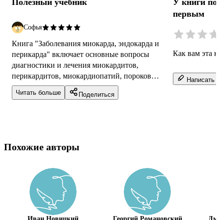
Полезный учебник
У книги по
первым
Софья
Книга "Заболевания миокарда, эндокарда и
Как вам эта к
перикарда" включает основные вопросы
диагностики и лечения миокардитов,
перикардитов, миокардиопатий, пороков
Написать о
сердца, нарушений ритма и прочих часто
Читать больше
Поделиться
встречающи...
Похожие авторы
Иван Новицкий
Георгий Романовский
Дми