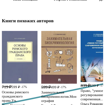
Книги похожих авторов
839 ₽
699 ₽
-17
719 ₽
599 ₽
599 ₽
-17%
499 ₽
-17%
Право, "умное
Основы римского
Занимательная
регулирование"
гражданского
биокриминология.Мон
современная
права.Уч.
ография
биомедицина.
Ольга Романовск