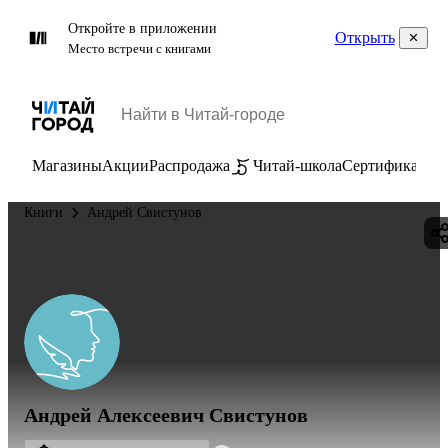
Откройте в приложении
Открыть
Место встречи с книгами
Магазины
Акции
Распродажа
Читай-школа
Сертификаты
П
Книги
Андрей Свистунов
Андрей Алексеевич Свистунов