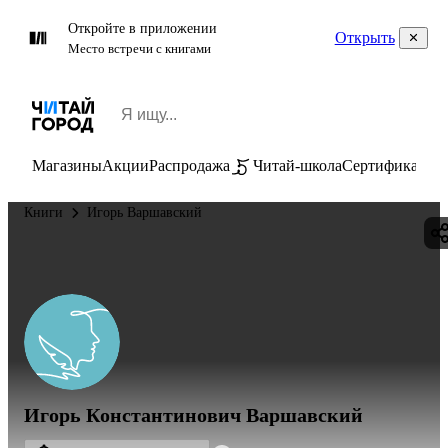
Откройте в приложении
Открыть
Место встречи с книгами
Магазины
Акции
Распродажа
Читай-школа
Сертификаты
П
Книги
Игорь Варшавский
Игорь Константинович Варшавский