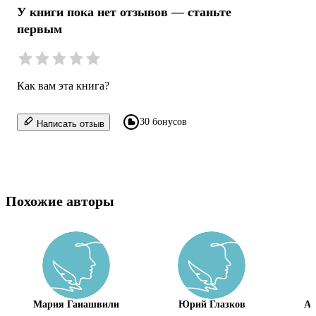
У книги пока нет отзывов — станьте
первым
Как вам эта книга?
30 бонусов
Написать отзыв
Похожие авторы
Мария Гаиашвили
Юрий Глазков
Ал