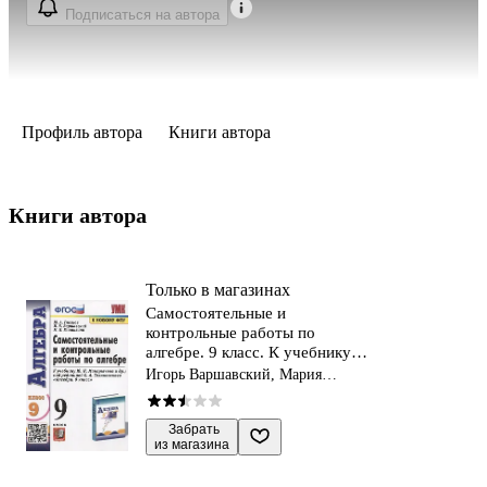
Подписаться на автора
Профиль автора
Книги автора
Книги автора 
Только в магазинах
Самостоятельные и
контрольные работы по
алгебре. 9 класс. К учебнику
Ю.Н. Макарычева и др.
Игорь Варшавский, Мария
"Алгебра"
Гаиашвили, Юрий Глазков
 Забрать

из магазина