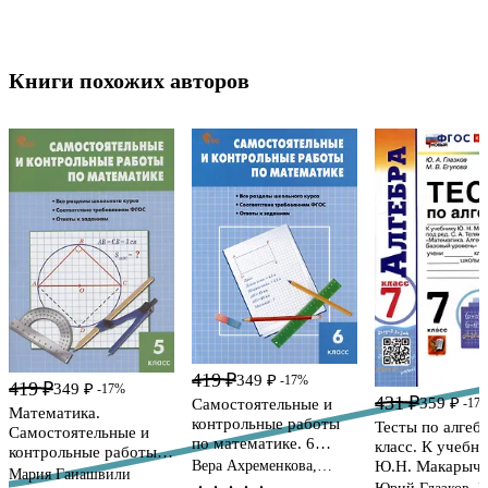
Книги похожих авторов
419 ₽
349 ₽
-17%
419 ₽
349 ₽
-17%
431 ₽
359 ₽
Самостоятельные и
-17
Математика.
контрольные работы
Тесты по алгебр
Самостоятельные и
по математике. 6
класс. К учебн
контрольные работы. 5
класс. Рабочая тетрадь
Вера Ахременкова,
Ю.Н. Макарыче
класс
Мария Гаиашвили
Мария Гаиашвили
др. "Математик