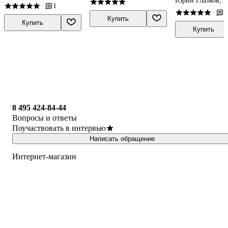
Юрий Глазков, 
1
·
Алгебра. 7 клас
Егупова
1
·
Базовый уровен
Купить
Купить
Купить
8 495 424-84-44
Вопросы и ответы
Поучаствовать в интервью
Написать обращение
Интернет-магазин