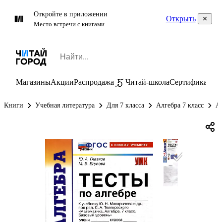
Откройте в приложении
Открыть
Место встречи с книгами
Магазины
Акции
Распродажа
Читай-школа
Сертификаты
П
Книги
Учебная литература
Для 7 класса
Алгебра 7 класс
Ал