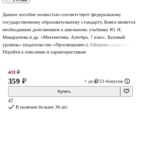
Данное пособие полностью соответствует федеральному
государственному образовательному стандарту. Книга является
необходимым дополнением к школьному учебнику Ю. Н.
Макарычева и др. «Математика. Алгебра. 7 класс. Базовый
уровень» (издательство «Просвещение»). Сборник содержит 17
Перейти к описанию и характеристикам
тестов для текущего и тематического контроля знаний учащихся
по курсу алгебры 7 класса. Каждый тест представлен в 4
вариантах и содержит
431 ₽
разноуровневые задания. Планируемое время выполнения
359 ₽
+ до
53 бонусов
каждого теста 20-25 минут. В конце сборника приведены ответы
ко всем заданиям. Сборник содержит также рекомендации по
Купить
под-
47
счету баллов и выставлению отметок. Книга адресована
В наличии больше 30 шт.
школьникам для самостоятельного контроля знаний и