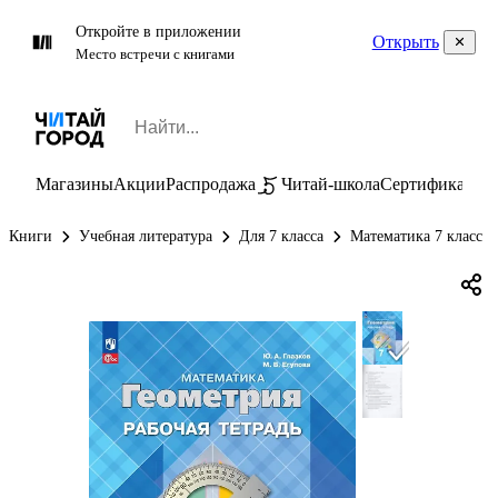
Откройте в приложении
Открыть
Место встречи с книгами
Магазины
Акции
Распродажа
Читай-школа
Сертификаты
П
Книги
Учебная литература
Для 7 класса
Математика 7 класс