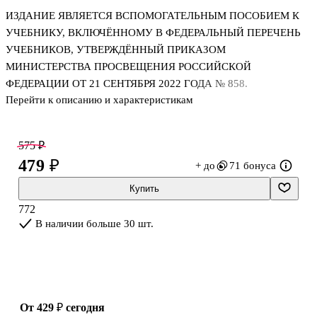
ИЗДАНИЕ ЯВЛЯЕТСЯ ВСПОМОГАТЕЛЬНЫМ ПОСОБИЕМ К
УЧЕБНИКУ, ВКЛЮЧЁННОМУ В ФЕДЕРАЛЬНЫЙ ПЕРЕЧЕНЬ
УЧЕБНИКОВ, УТВЕРЖДЁННЫЙ ПРИКАЗОМ
МИНИСТЕРСТВА ПРОСВЕЩЕНИЯ РОССИЙСКОЙ
ФЕДЕРАЦИИ ОТ 21 СЕНТЯБРЯ 2022 ГОДА № 858.
Перейти к описанию и характеристикам
Рабочая тетрадь адресована обучающимся по учебнику
«Математика. Геометрия. 7—9 классы. Базовый уровень»
575 ₽
авторов Л. С. Атанасяна и др., и предназначена для решения
479 ₽
+ до
71 бонуса
задач на уроке после ознакомления учащихся с новым учебным
материалом. На этом этапе учащиеся делают первые шаги по
Купить
осознанию нового материала, освоению основных действий с
772
изучаемым материалом. Наличие текстовых заготовок облегчает
В наличии больше 30 шт.
ученику выполнение заданий в развёрнутой письменной форме,
а учителю позволяет осуществлять опера
от 429 ₽
сегодня