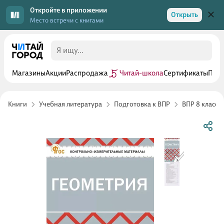
Откройте в приложении
Открыть
Место встречи с книгами
Магазины
Акции
Распродажа
Читай-школа
Сертификаты
Прог
Книги
Учебная литература
Подготовка к ВПР
ВПР 8 класс