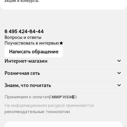
акции и конкурсы.
8 495 424-84-44
Вопросы и ответы
Поучаствовать в интервью
Написать обращение
Интернет-магазин
Акции
Розничная сеть
Распродажа
Доставка и оплата
Адреса магазинов
Знаем, что почитать
Программа лояльности
Книжный Дозор
Подарочные сертификаты
О компании
Скоро в продаже
Принимаем к оплате
Правила продажи
Читай-город для бизнеса
Эксклюзивные новинки
На информационном ресурсе применяются
Политика конфиденциальности
Хотите у нас работать?
Лучшие из лучших
рекомендательные технологии
.
Читай-журнал
Книжные циклы
Что ещё почитать?