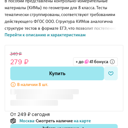
В пособии представлены контрольно-измерительные
материалы (КИМы) по геометрии для 8 класса. Тесты
тематически сгруппированы, соответствуют требованиям
действующего ФГОС ООО. Структура КИМов аналогична
структуре тестов в формате ЕГЭ, что позволит постепенно
Перейти к описанию и характеристикам
подготовить учащихся к работе с подобным материалом. В
конце пособия предложены тексты самостоятельных и
контрольных работ, а также ответы к тестам и работам.
340 ₽
Издание адресовано учителям, школьникам и их родителям.
279 ₽
+ до
41 бонуса
Купить
В наличии 8 шт.
от 249 ₽
сегодня
Москва
Смотреть наличие
на карте