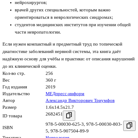
нейрохирургов;
врачей других специальностей, которым важно
ориентироваться в неврологических синдромах;
студентов медицинских институтов при изучении общей
части невропатологии.
Если нужен компактный и предметный труд по топической
диагностике заболеваний нервной системы, эта книга даёт
надёжную основу для учёбы и практики: от описания нарушений
до их клинической оценки.
Кол-во стр.
256
Вес
360 г
Год издания
2019
Издательство
МЕДпресс-информ
Автор
Александр Викторович Триумфов
Размер
1.6x14.5x21.7
2682451
ID товара
978-5-00030-625-3
,
978-5-00030-803-
ISBN
5
,
978-5-907504-89-9
Тематика
Неврология