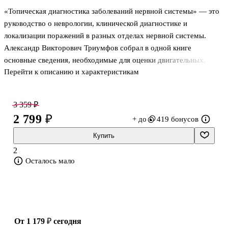
«Топическая диагностика заболеваний нервной системы» — это
руководство о неврологии, клинической диагностике и
локализации поражений в разных отделах нервной системы.
Александр Викторович Триумфов собрал в одной книге
основные сведения, необходимые для оценки двигательных,
Перейти к описанию и характеристикам
чувствительных и вегетативных нарушений. Издание адресовано
врачам и студентам медицинских вузов и помогает системно
понять, как соотносить симптомы с уровнем поражения нервной
3 359 ₽
системы. Оно подойдёт тем, кому нужен компактный,
2 799 ₽
+ до
419 бонусов
практический и последовательно изложенный материал для
учёбы, приёма пациентов и повторения ключевых разделов
Купить
общей невропатологии.
2
Осталось мало
О чём книга
Книга посвящена топической диагностике в не
от 1 179 ₽
сегодня