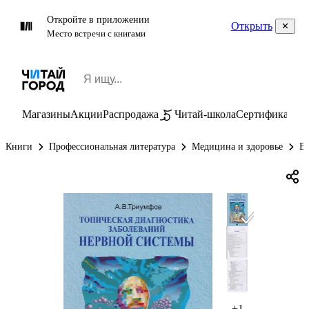
Откройте в приложении
Открыть
Место встречи с книгами
Магазины
Акции
Распродажа
Читай-школа
Сертификаты
П
Книги
Профессиональная литература
Медицина и здоровье
Вн
+1