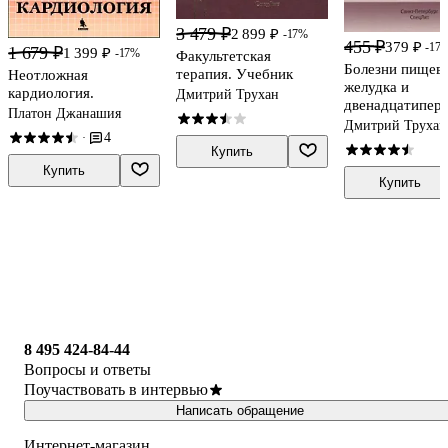
3 479 ₽
2 899 ₽
-17%
455 ₽
379 ₽
-17
1 679 ₽
1 399 ₽
-17%
Факультетская
Болезни пищево
терапия. Учебник
Неотложная
желудка и
кардиология.
Дмитрий Трухан
двенадцатипер
Платон Джанашия
кишки. Клиника
Дмитрий Трухан
4
·
диагностика и
Купить
лечение: учебн
Купить
пособие
Купить
8 495 424-84-44
Вопросы и ответы
Поучаствовать в интервью
Написать обращение
Интернет-магазин