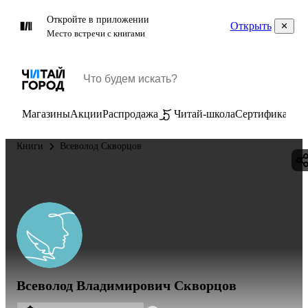
Откройте в приложении
Открыть
Место встречи с книгами
Магазины
Акции
Распродажа
Читай-школа
Сертификаты
П
Книги
Всеволод Скворцов
Всеволод Владимирович Скворцов