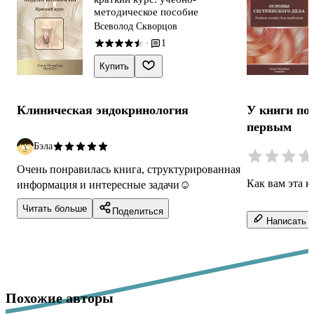
методическое пособие
Всеволод Скворцов
1
·
Купить
Клиническая эндокринология
У книги по
первым
Бэла
Очень понравилась книга, структурированная
Как вам эта к
информация и интересные задачи☺️
Читать больше
Поделиться
Написать о
Похожие авторы