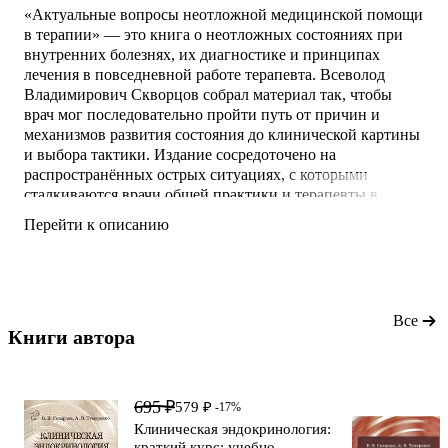
«Актуальные вопросы неотложной медицинской помощи
в терапии» — это книга о неотложных состояниях при
внутренних болезнях, их диагностике и принципах
лечения в повседневной работе терапевта. Всеволод
Владимирович Скворцов собрал материал так, чтобы
врач мог последовательно пройти путь от причин и
механизмов развития состояния до клинической картины
и выбора тактики. Издание сосредоточено на
распространённых острых ситуациях, с которыми
сталкиваются врачи общей практики и терапевты в
амбулаторной и стационарной практике. Оно подойдёт
Перейти к описанию
для систематизации знаний, повторения ключевых тем и
подготовки к работе с пациентами, которым требуется
неотложная помощь.
Ключевые идеи и исследования
Все
Книги автора 
695 ₽
579 ₽
-17%
Клиническая эндокринология:
краткий курс: учебно-