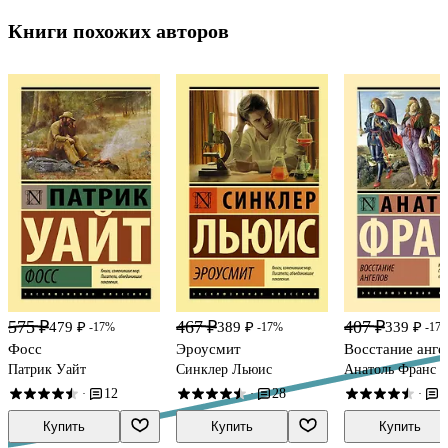
Книги похожих авторов
575 ₽
467 ₽
407 ₽
479 ₽
389 ₽
339 ₽
-17%
-17%
-17
Фосс
Эроусмит
Восстание анге
Патрик Уайт
Синклер Льюис
Анатоль Франс
12
28
3
·
·
·
Купить
Купить
Купить