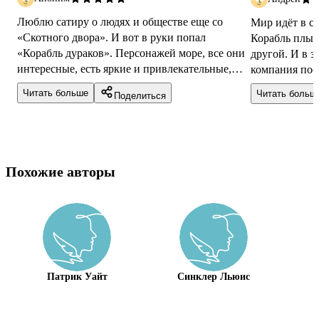
Люблю сатиру о людях и обществе еще со
Мир идёт в с
«Скотного двора». И вот в руки попал
Корабль плыв
«Корабль дураков». Персонажей море, все они
другой. И в з
интересные, есть яркие и привлекательные, а
компания пос
есть уж очень противные. Все как в ж...
друга. Это кн
Читать больше
Читать больш
Поделиться
Похожие авторы
Патрик Уайт
Синклер Льюис