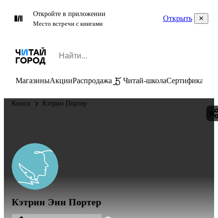
Откройте в приложении
Открыть
Место встречи с книгами
Магазины
Акции
Распродажа
Читай-школа
Сертификаты
П
Книги
Кэтрин Портер
Кэтрин Энн Портер