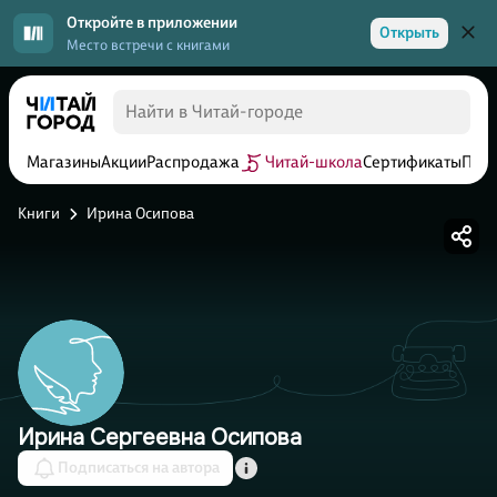
Откройте в приложении
Открыть
Место встречи с книгами
Магазины
Акции
Распродажа
Читай-школа
Сертификаты
Прог
Книги
Ирина Осипова
Ирина Сергеевна Осипова
Подписаться на автора