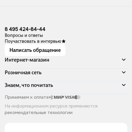
8 495 424-84-44
Вопросы и ответы
Поучаствовать в интервью
Написать обращение
Интернет-магазин
Акции
Розничная сеть
Распродажа
Доставка и оплата
Адреса магазинов
Знаем, что почитать
Программа лояльности
Книжный Дозор
Подарочные сертификаты
О компании
Скоро в продаже
Принимаем к оплате
Правила продажи
Читай-город для бизнеса
Эксклюзивные новинки
На информационном ресурсе применяются
Политика конфиденциальности
Хотите у нас работать?
Лучшие из лучших
рекомендательные технологии
.
Читай-журнал
Книжные циклы
Что ещё почитать?