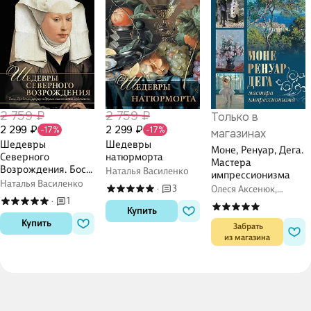
2 759 ₽
2 759 ₽
Только в
2 299 ₽
2 299 ₽
-17%
-17%
магазинах
Шедевры
Шедевры
Моне, Ренуар, Дега.
Северного
натюрморта
Мастера
Возрождения. Босх,
Наталья Василенко
импрессионизма
Брейгель, Дюрер и
Наталья Василенко
3
Олеся Аксенюк,
·
другие знаменитые
Екатерина Громова,
1
·
художники
Купить
Марина Торопыгина
Купить
 Забрать

из магазина