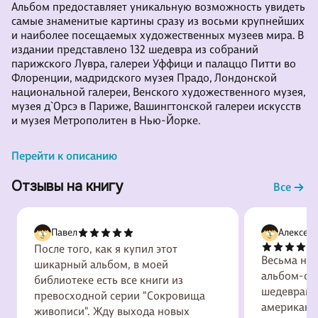
Альбом предоставляет уникальную возможность увидеть
самые знаменитые картины сразу из восьми крупнейших
и наиболее посещаемых художественных музеев мира. В
издании представлено 132 шедевра из собраний
парижского Лувра, галереи Уффици и палаццо Питти во
Флоренции, мадридского музея Прадо, Лондонской
национальной галереи, Венского художественного музея,
музея д`Орсэ в Париже, Вашингтонской галереи искусств
и музея Метрополитен в Нью-Йорке.
Альбом подготовлен с большим вниманием к качеству
Перейти к описанию
репродукций: картины здесь по цветопередаче «как в
музеях», много крупных фрагментов, позволяющих
Отзывы на книгу
Все
оценить манеру письма художника, обратить внимание
на детали. Всё это позволит «побывать», не выходя и
Павел
Алексей
После того, как я купил этот
Весьма не
шикарный альбом, в моей
альбом-сб
библиотеке есть все книги из
шедеврами
превосходной серии "Сокровища
американск
живописи". Жду выхода новых