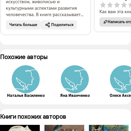
искусством, живописью и
культурными аспектами развития
Как вам эта кн
человечества. В книге рассказывается
о всех жизненных перипетиях
Написать от
Читать больше
Поделиться
художников, об их творческих
периодах, о создании свои...
Похожие авторы
Наталья Василенко
Яна Иванченко
Олеся Акс
Книги похожих авторов