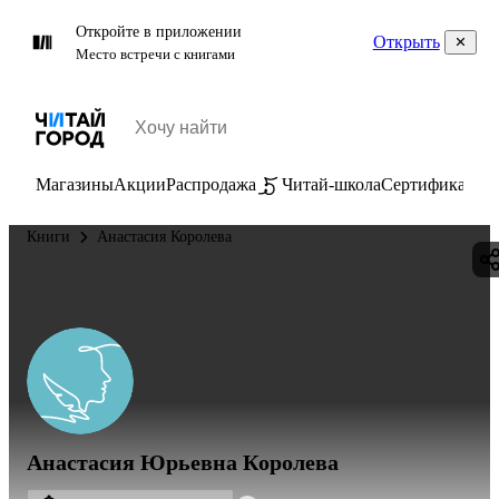
Откройте в приложении
Открыть
Место встречи с книгами
Магазины
Акции
Распродажа
Читай-школа
Сертификаты
П
Книги
Анастасия Королева
Анастасия Юрьевна Королева