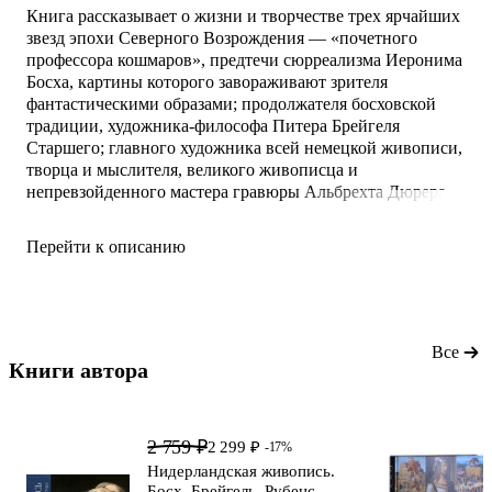
Книга рассказывает о жизни и творчестве трех ярчайших
звезд эпохи Северного Возрождения — «почетного
профессора кошмаров», предтечи сюрреализма Иеронима
Босха, картины которого завораживают зрителя
фантастическими образами; продолжателя босховской
традиции, художника-философа Питера Брейгеля
Старшего; главного художника всей немецкой живописи,
творца и мыслителя, великого живописца и
непревзойденного мастера гравюры Альбрехта Дюрера.
Искусство трех гениев Северного Возрождения удивляет
Перейти к описанию
и поражает новаторством, особым миром
художественных образов и символов, высочайшим
живописным мастерством.
Для широкого круга читателей.
Все
Книги автора 
2 759 ₽
2 299 ₽
-17%
Нидерландская живопись.
Босх, Брейгель, Рубенс,