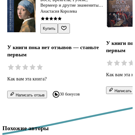
Вермеер и другие знаменитые
мастера
Анастасия Королева
Купить
У книги по
У книги пока нет отзывов — станьте
первым
первым
Как вам эта к
Как вам эта книга?
Написать о
30 бонусов
Написать отзыв
Похожие авторы