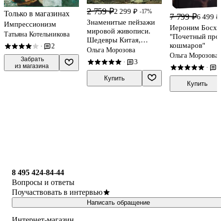
2 759 ₽
2 299 ₽
-17%
Только в магазинах
7 799 ₽
6 499 ₽
Знаменитые пейзажи
Импрессионизм
Иероним Босх
мировой живописи.
Татьяна Котельникова
"Почетный про
Шедевры Китая,
кошмаров"
2
·
Японии, Европы,
Ольга Морозова
Ольга Морозова
России, Америки
 Забрать

3
·
из магазина
3
·
Купить
Купить
8 495 424-84-44
Вопросы и ответы
Поучаствовать в интервью
Написать обращение
Интернет-магазин