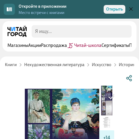
Откройте в приложении
Открыть
Место встречи с книгами
Магазины
Акции
Распродажа
Читай-школа
Сертификаты
Прог
Книги
Нехудожественная литература
Искусство
История и
+14