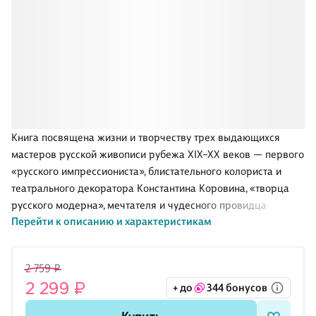
Книга посвящена жизни и творчеству трех выдающихся
мастеров русской живописи рубежа XIX–XX веков — первого
«русского импрессиониста», блистательного колориста и
театрального декоратора Константина Коровина, «творца
русского модерна», мечтателя и чудесного провидца
Перейти к описанию и характеристикам
«нездешних стран» Михаила Врубеля и «ироничного
романтика ностальгических воспоминаний», создателя
яркого, жизнерадостного, поэтичного образа России Бориса
2 759 ₽
Кустодиева.
2 299 ₽
+ до
344 бонусов
Для широкого круга читателей.