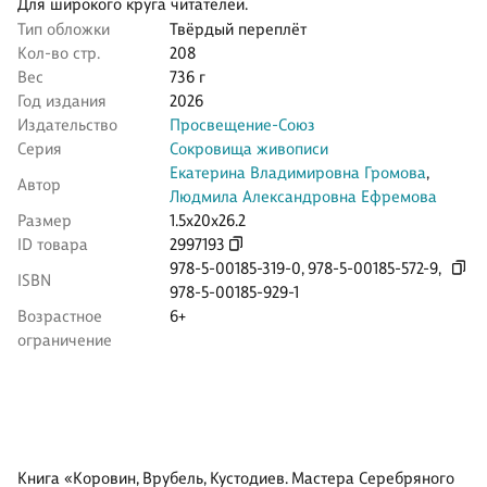
Для широкого круга читателей.
Тип обложки
Твёрдый переплёт
Кол-во стр.
208
Вес
736 г
Год издания
2026
Издательство
Просвещение-Союз
Серия
Сокровища живописи
Екатерина Владимировна Громова
,
Автор
Людмила Александровна Ефремова
Размер
1.5x20x26.2
ID товара
2997193
978-5-00185-319-0
,
978-5-00185-572-9
,
ISBN
978-5-00185-929-1
Возрастное
6+
ограничение
Книга «Коровин, Врубель, Кустодиев. Мастера Серебряного