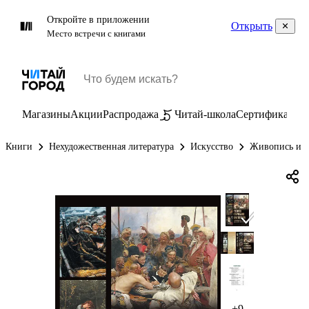
Откройте в приложении
Открыть
Место встречи с книгами
Магазины
Акции
Распродажа
Читай-школа
Сертификаты
П
Книги
Нехудожественная литература
Искусство
Живопись и г
+9