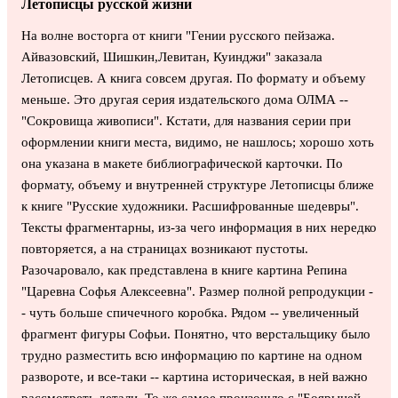
Летописцы русской жизни
На волне восторга от книги "Гении русского пейзажа.
Айвазовский, Шишкин,Левитан, Куинджи" заказала
Летописцев. А книга совсем другая. По формату и объему
меньше. Это другая серия издательского дома ОЛМА --
"Сокровища живописи". Кстати, для названия серии при
оформлении книги места, видимо, не нашлось; хорошо хоть
она указана в макете библиографической карточки. По
формату, объему и внутренней структуре Летописцы ближе
к книге "Русские художники. Расшифрованные шедевры".
Тексты фрагментарны, из-за чего информация в них нередко
повторяется, а на страницах возникают пустоты.
Разочаровало, как представлена в книге картина Репина
"Царевна Софья Алексеевна". Размер полной репродукции -
- чуть больше спичечного коробка. Рядом -- увеличенный
фрагмент фигуры Софьи. Понятно, что верстальщику было
трудно разместить всю информацию по картине на одном
развороте, и все-таки -- картина историческая, в ней важно
рассмотреть детали. То же самое произошло с "Боярыней