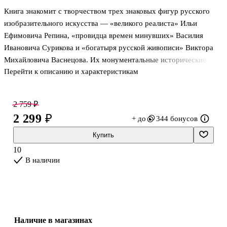
Книга знакомит с творчеством трех знаковых фигур русского
изобразительного искусства — «великого реалиста» Ильи
Ефимовича Репина, «провидца времен минувших» Василия
Ивановича Сурикова и «богатыря русской живописи» Виктора
Михайловича Васнецова. Их монументальные исторические
Перейти к описанию и характеристикам
полотна, сцены из окружающей действительности, портреты
современников, былинно-сказочные образы составляют
своеобразную живописную летопись русского народа, отражая
2 759 ₽
жизнь и чаяния наших предков, донося до нас живую пульсацию
2 299 ₽
+ до
344 бонусов
трудной, но славной своими свершениями истории России.
Купить
Для широкого круга читателей.
10
В наличии
Наличие в магазинах