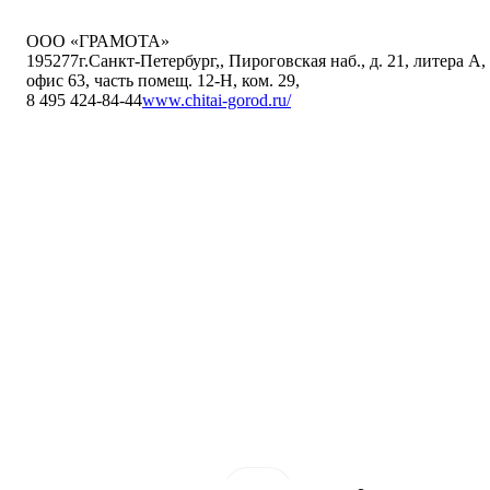
ООО «ГРАМОТА»
195277
г.Санкт-Петербург,
,
Пироговская наб., д. 21, литера А,
офис 63, часть помещ. 12-Н, ком. 29
,
8 495 424-84-44
www.chitai-gorod.ru/