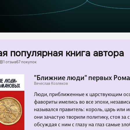
я популярная книга автора
1 отзыв
67 покупок
"Ближние люди" первых Ром
Вячеслав Козляков
Люди, приближенные к царствующим ос
фавориты имелись во все эпохи, независи
назывался правитель: король, царь или 
они зачастую творили политику, стоя за
обсуждая с ним с глазу на глаз самые з