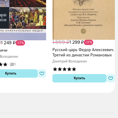
1 559 ₽
₽
1 299 ₽
1 249 ₽
-17%
-17%
Русский царь Федор Алексеевич.
вичи
Третий из династии Романовых
Володихин
Дмитрий Володихин
·
1
Купить
Купить