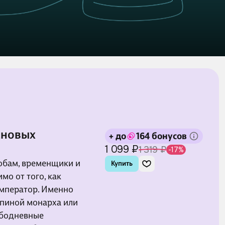
ановых
+ до
164 бонусов
1 099 ₽
1 319 ₽
-17%
обам, временщики и
Купить
мо от того, как
император. Именно
 спиной монарха или
лободневные