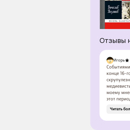
Отзывы 
Игорь
Событиями 
конце 16-г
скрупулезн
медиевисты
моему мнен
этот перио
поделки и 
Читать бо
они ни исх
министра),
доверять, 