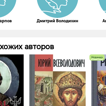
Карпов
Дмитрий Володихин
А
охожих авторов