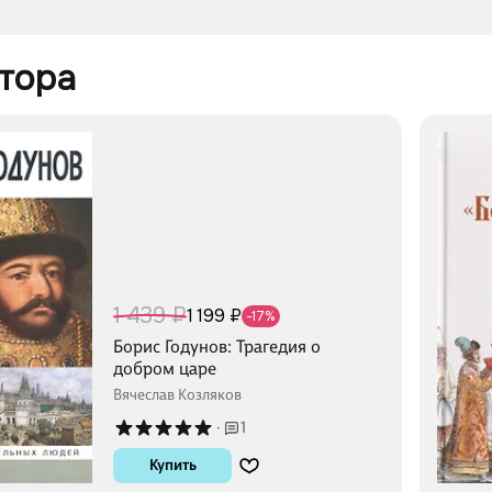
тора 
1 439 ₽
1 199 ₽
-17%
Борис Годунов: Трагедия о
добром царе
Вячеслав Козляков
·
1
Купить