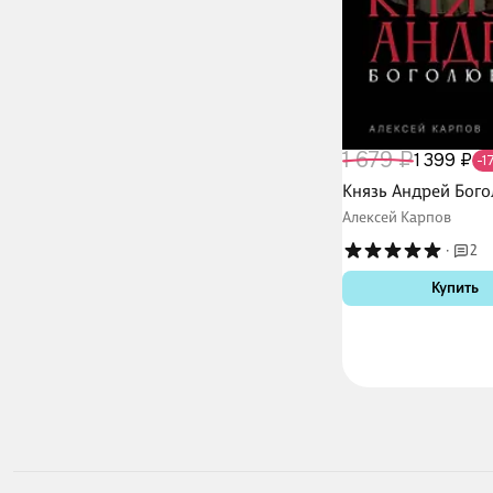
1 679 ₽
1 399 ₽
-1
Князь Андрей Бог
Алексей Карпов
·
2
Купить