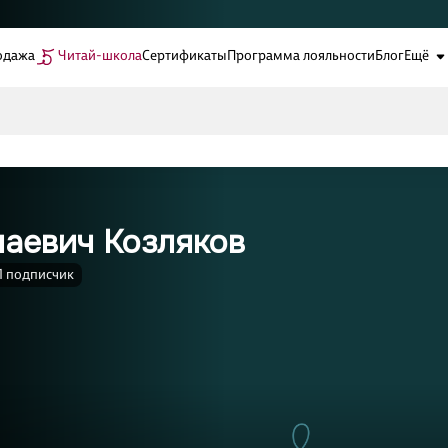
одажа
Читай-школа
Сертификаты
Программа лояльности
Блог
Ещё
лаевич Козляков
1 подписчик