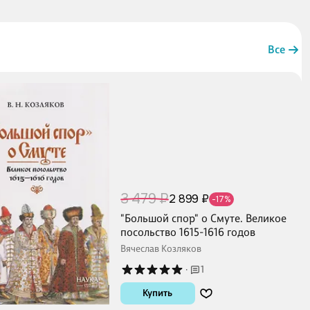
Все
3 479 ₽
2 899 ₽
-17%
"Большой спор" о Смуте. Великое
посольство 1615-1616 годов
Вячеслав Козляков
·
1
Купить