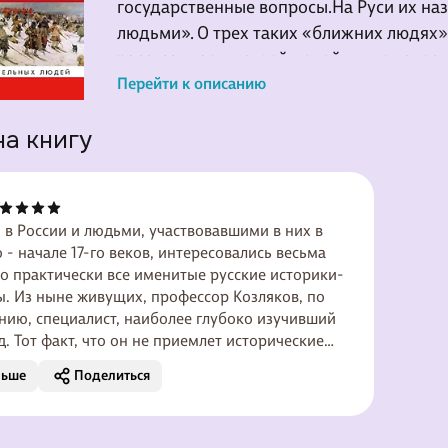
государственные вопросы.На Руси их н
людьми». О трех таких «ближних людях» 
рассказывает в своей новой книге извес
Николаевич Козляков. Героями книги ст
Перейти к описанию
царя Михаила Федоровича князь Иван Б
на книгу
воспитатель царя Алексея Михайловича 
Иванович Морозов и «великий канцлер»
Артамон Сергеевич Матвеев.
в России и людьми, участвовавшими в них в
о - начале 17-го веков, интересовались весьма
о практически все именитые русские историки-
. Из ныне живущих, профессор Козляков, по
ию, специалист, наиболее глубоко изучивший
д. Тот факт, что он не приемлет исторические
халтуру, с каких бы административных высот
льше
Поделиться
одили (вспомним скандал с диссертацией
 позволяет полагать, что его трудам можно
а следовательно, читать.