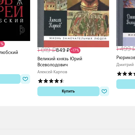
7%
1 499 
1 019 ₽
849 ₽
-17%
олюбский
Рюрико
Великий князь Юрий
Всеволодович
Дмитрий 
Алексей Карпов
Купить