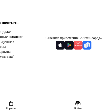
о почитать
родаже
вные новинки
Скачайте приложение «Читай-город»
з лучших
рнал
циклы
очитать?
Корзина
Войти