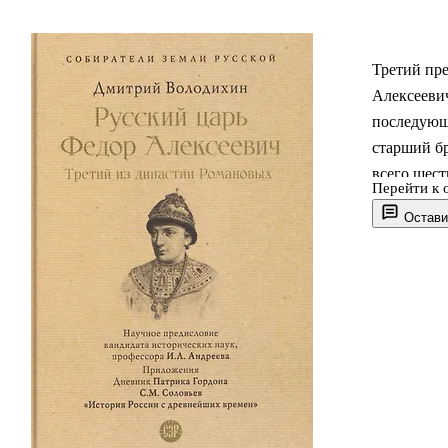
Третий пр
Алексеевич
последующ
старший бр
всего шест
Перейти к 
Д.М. Волод
Остави
Федора Ал
последней 
преобразов
портрет – 
взлете.
Издание д