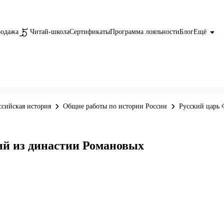
родажа
Читай-школа
Сертификаты
Программа лояльности
Блог
Ещё
ссийская история
Общие работы по истории России
Русский царь 
ий из династии Романовых