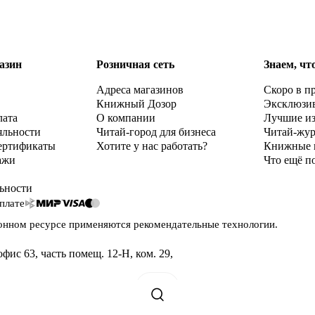
азин
Розничная сеть
Знаем, чт
Адреса магазинов
Скоро в п
Книжный Дозор
Эксклюзи
лата
О компании
Лучшие и
яльности
Читай-город для бизнеса
Читай-жу
ертификаты
Хотите у нас работать?
Книжные 
ажи
Что ещё п
ьности
плате
онном ресурсе применяются
рекомендательные технологии
.
офис 63, часть помещ. 12-Н, ком. 29
,