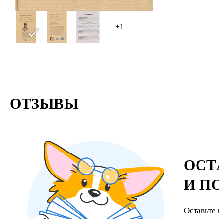
+1
ОТЗЫВЫ
ОСТ
И П
Оставьте 