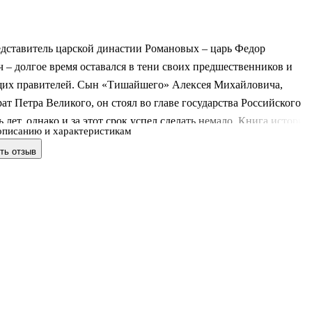
едставитель царской династии Романовых – царь Федор
 – долгое время оставался в тени своих предшественников и
их правителей. Сын «Тишайшего» Алексея Михайловича,
ат Петра Великого, он стоял во главе государства Российского
ь лет, однако и за этот срок успел сделать немало. Книга историк
описанию и характеристикам
ихина рассказывает о личности и реформаторской деятельности
ть отзыв
ексеевича, военных успехах и политических перипетиях
четверти XVII столетия. Через призму достижений и
аний царя перед читателем открывается его многогранный
портрет мудрого, хотя и молодого государя, ушедшего из жизни н
ополняют фра