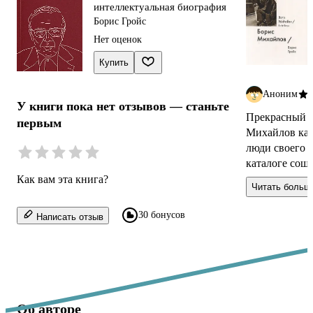
интеллектуальная биография
Борис Гройс
Нет оценок
Купить
Аноним
У книги пока нет отзывов — станьте
Прекрасный в
первым
Михайлов как
люди своего 
каталоге сошл
Талант Михай
Как вам эта книга?
Читать больш
запечат...
30 бонусов
Написать отзыв
Об авторе