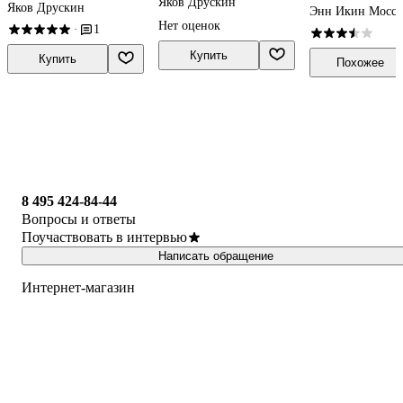
Яков Друскин
Яков Друскин
сообщества в р
Энн Икин Мосс
и советском со
Нет оценок
1
·
1860–1940
Купить
Купить
Похожее
8 495 424-84-44
Вопросы и ответы
Поучаствовать в интервью
Написать обращение
Интернет-магазин