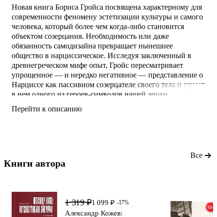
Новая книга Бориса Гройса посвящена характерному для
современности феномену эстетизации культуры и самого
человека, который более чем когда-либо становится
объектом созерцания. Необходимость или даже
обязанность самодизайна превращает нынешнее
общество в нарциссическое. Исследуя заключенный в
древнегреческом мифе опыт, Гройс пересматривает
упрощенное — и нередко негативное — представление о
Нарциссе как пассивном созерцателе своего тела и узнает
в нем одного из героев-символов нашей эпохи.
Перейти к описанию
Все
Книги автора 
1 319 ₽
1 099 ₽
-17%
Александр Кожев: