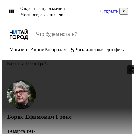
Откройте в приложении
Открыть
Место встречи с книгами
Магазины
Акции
Распродажа
Читай-школа
Сертификаты
П
Книги
Борис Гройс
Борис Ефимович Гройс
19 марта 1947