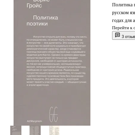
Политика 
русском яз
годах для 
Перейти к 
3 отзы