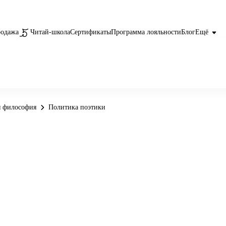
родажа
Читай-школа
Сертификаты
Программа лояльности
Блог
Ещё
я философия
Политика поэтики