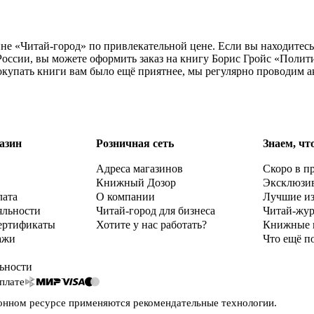
не «Читай-город» по привлекательной цене. Если вы находитес
оссии, вы можете оформить заказ на книгу Борис Гройс «Полит
окупать книги вам было ещё приятнее, мы регулярно проводим а
азин
Розничная сеть
Знаем, чт
Адреса магазинов
Скоро в п
Книжный Дозор
Эксклюзи
лата
О компании
Лучшие и
яльности
Читай-город для бизнеса
Читай-жу
ертификаты
Хотите у нас работать?
Книжные 
ажи
Что ещё п
ьности
плате
онном ресурсе применяются
рекомендательные технологии
.