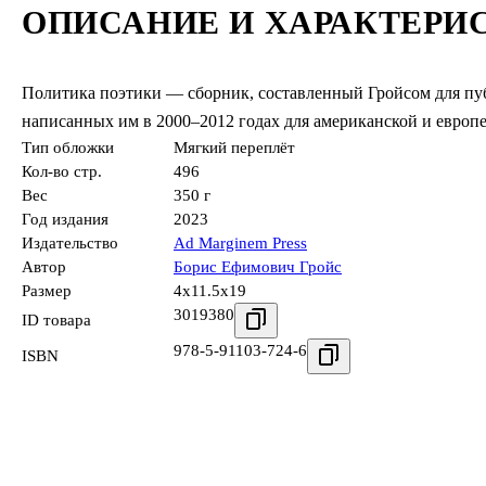
ОПИСАНИЕ И ХАРАКТЕРИ
Политика поэтики — сборник, составленный Гройсом для публ
написанных им в 2000–2012 годах для американской и европе
Тип обложки
Мягкий переплёт
Кол-во стр.
496
Вес
350 г
Год издания
2023
Издательство
Ad Marginem Press
Автор
Борис Ефимович Гройс
Размер
4x11.5x19
3019380
ID товара
978-5-91103-724-6
ISBN