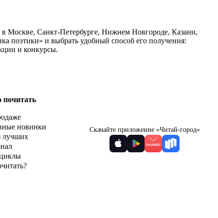
ь в Москве, Санкт-Петербурге, Нижнем Новгороде, Казани,
ика поэтики» и выбрать удобный способ его получения:
кции и конкурсы.
о почитать
родаже
вные новинки
Скачайте приложение «Читай-город»
з лучших
рнал
циклы
очитать?