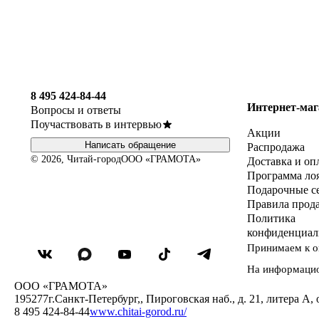
8 495 424-84-44
Интернет-маг
Вопросы и ответы
Поучаствовать в интервью
Акции
Написать обращение
Распродажа
© 2026, Читай-город
ООО «ГРАМОТА»
Доставка и оп
Программа ло
Подарочные с
Правила прод
Политика
конфиденциал
Принимаем к о
На информаци
ООО «ГРАМОТА»
195277
г.Санкт-Петербург,
,
Пироговская наб., д. 21, литера А, 
8 495 424-84-44
www.chitai-gorod.ru/