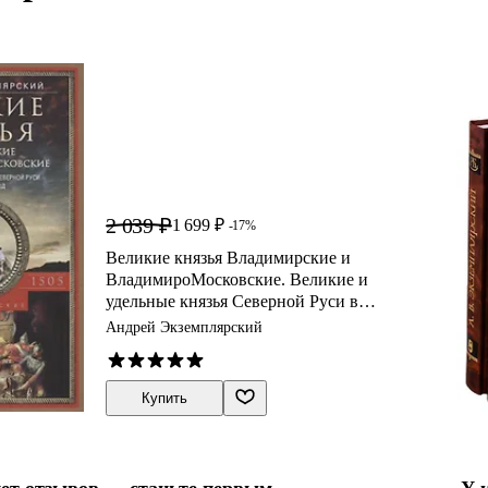
2 039 ₽
1 699 ₽
-17%
Великие князья Владимирские и
Владимиро­Московские. Великие и
удельные князья Северной Руси в
татарский период с 1238 по 1505 г.
Андрей Экземплярский
Биографические очерки по
первоисточникам и главнейшим
пособиям.
Купить