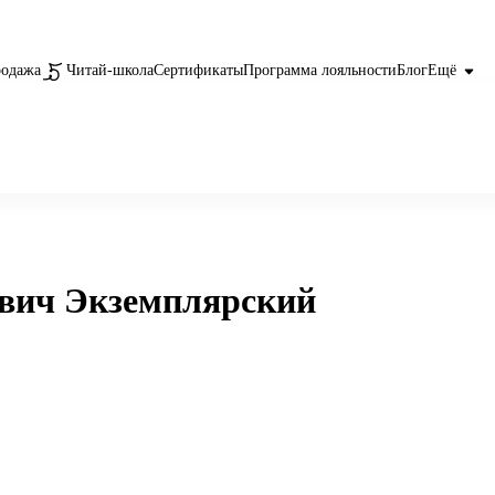
родажа
Читай-школа
Сертификаты
Программа лояльности
Блог
Ещё
вич Экземплярский