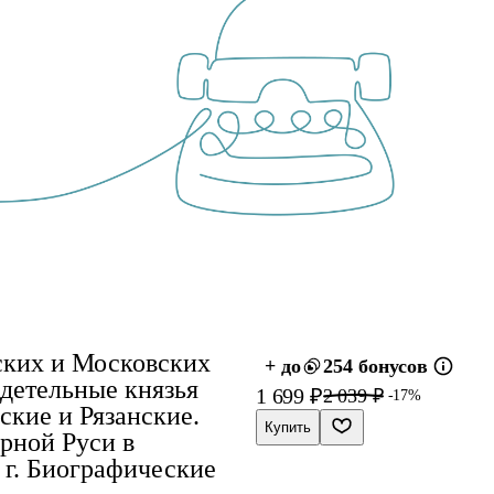
ских и Московских
+ до
254 бонусов
адетельные князья
1 699 ₽
2 039 ₽
-17%
ские и Рязанские.
Купить
рной Руси в
5 г. Биографические