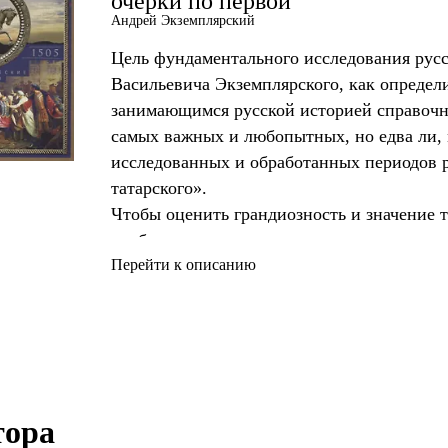
очерки по первои
Андрей Экземплярский
Цель фундаментального исследования русс
Васильевича Экземплярского, как определи
занимающимся русской историей справочн
самых важных и любопытных, но едва ли, 
исследованных и обработанных периодов р
татарского».
Чтобы оценить грандиозность и значение т
необходимо учесть, с какими трудностями
автору из­за относительной скудости и кр
Перейти к описанию
источников исследуемого периода. Для уя
автору было необходимо разобраться в не
князей друг к другу, к их народу и, наконе
на каж
ора 