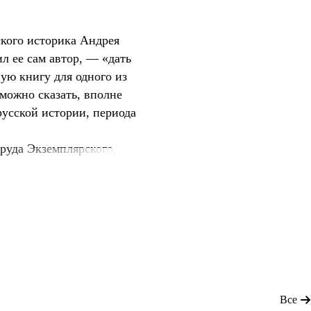
кого историка Андрея
л ее сам автор, — «дать
ую книгу для одного из
можно сказать, вполне
усской истории, периода
руда Экземплярского,
 пришлось столкнуться
аткости летописных
снения событий той эпохи
простых отношениях
ц, к татарам. Буквально
Все