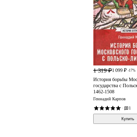
1 319 ₽
1 099 ₽
-17%
История борьбы Мос
государства с Польс
1462-1508
Геннадий Карпов
·
1
Купить