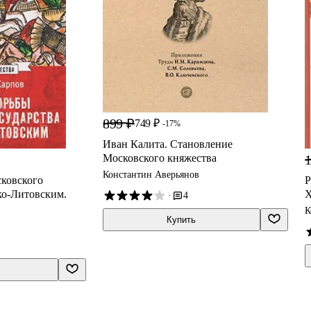
899 ₽
749 ₽
-17%
Иван Калита. Становление
Московского княжества
1
Константин Аверьянов
ковского
Р
ко-Литовским.
X
·
4
К
Купить