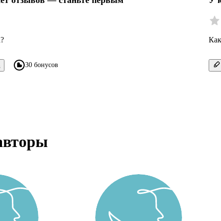
нет отзывов — станьте первым
У 
а?
Как
30 бонусов
в
авторы