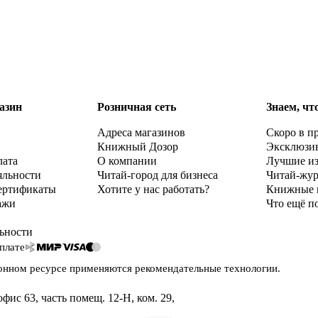
азин
Розничная сеть
Знаем, чт
Адреса магазинов
Скоро в п
Книжный Дозор
Эксклюзи
лата
О компании
Лучшие и
яльности
Читай-город для бизнеса
Читай-жу
ертификаты
Хотите у нас работать?
Книжные 
ажи
Что ещё п
ьности
плате
онном ресурсе применяются
рекомендательные технологии
.
офис 63, часть помещ. 12-Н, ком. 29
,