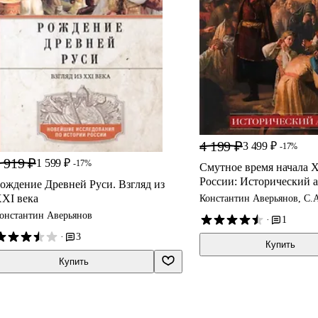
4 199 ₽
3 499 ₽
-17%
 919 ₽
1 599 ₽
-17%
Смутное время начала X
России: Исторический а
ождение Древней Руси. Взгляд из
XI века
Константин Аверьянов, С.
онстантин Аверьянов
·
1
·
3
Купить
Купить