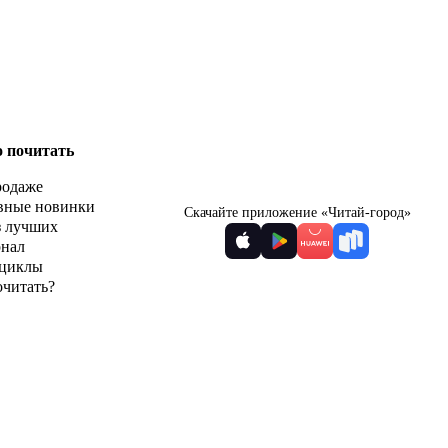
о почитать
родаже
вные новинки
Скачайте приложение «Читай-город»
з лучших
рнал
циклы
очитать?