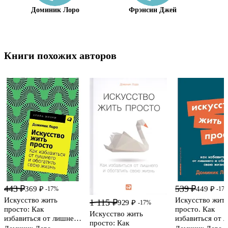
Доминик Лоро
Фрэнсин Джей
Книги похожих авторов
443 ₽
539 ₽
369 ₽
449 ₽
-17%
-17
Искусство жить
Искусство жит
1 115 ₽
929 ₽
-17%
просто: Как
просто. Как
Искусство жить
избавиться от лишнего
избавиться от 
просто: Как
и обогатить свою
и обогатить св