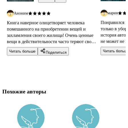
мария
Аноним
Понравился п
Книга наверное олицетворяет человека
только в убор
помешанного на приобретении вещей и
история автор
захламления своего жилища! Очень ценные
не может не вдохновлят
вещи в действительности часто теряют свою
и полезно чит
ценность заставленные совершенно
Читать больш
Читать больше
Поделиться
ненужными ве...
Похожие авторы