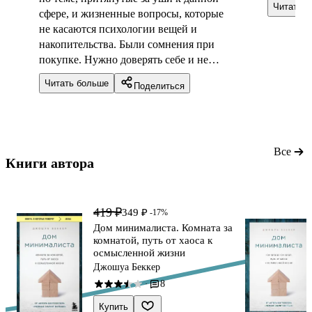
Читать 
сфере, и жизненные вопросы, которые
не касаются психологии вещей и
накопительства. Были сомнения при
покупке. Нужно доверять себе и не
торопиться при ознакомлении с
Читать больше
Поделиться
книгой в магазине. Огорчена. Деньги
на ветер!
Все
Книги автора 
419 ₽
349 ₽
-17%
Дом минималиста. Комната за
комнатой, путь от хаоса к
осмысленной жизни
Джошуа Беккер
8
·
Купить