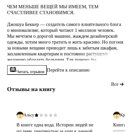
ЧЕМ МЕНЬШЕ ВЕЩЕЙ МЫ ИМЕЕМ, ТЕМ
СЧАСТЛИВЕЕ СТАНОВИМСЯ.
Джошуа Беккер — создатель самого влиятельного блога
о минимализме, который читают 1 миллион человек.
Мы мечтаем о дорогой машине, жаждем дизайнерской
одежды, хотим много тратить и жить красиво. Но погоня
за новыми вещами приводит лишь к забитым шкафам,
захламленным квартирам и постоянно растущему
желанию обладать большим. Так почему бы
не избавиться от лишнего в пользу осознанной
Перейти к описанию
и счастливой жизни?
Читать отрывок
Минимализм поможет вам:
Все
Отзывы на книгу
• освободить пространство и найти в нем себя;
• научиться противостоять уловкам рекламы и накопить
денег на мечту;
• обрести свободу и возможность жить так, как вы всегда
хотели;
Альсу
Крист
•
В книге одна вода. Истории людей не
Книга кл
по теме, притянутые за уши к данной