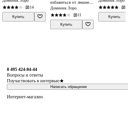
Доминик Лоро
Доминик Лоро
избавиться от лишнего
жизнь
жизнь
14
2
и обогатить свою
·
·
Доминик Лоро
жизнь
11
·
Купить
Купить
Купить
8 495 424-84-44
Вопросы и ответы
Поучаствовать в интервью
Написать обращение
Интернет-магазин