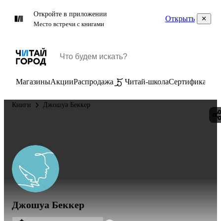
Откройте в приложении
Открыть
Место встречи с книгами
Магазины
Акции
Распродажа
Читай-школа
Сертификаты
П
Книги
Джошуа Беккер
Джошуа Беккер