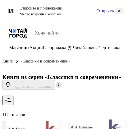
Откройте в приложении
Открыть
Место встречи с книгами
Магазины
Акции
Распродажа
Читай-школа
Сертификаты
П
Книги
«Классики и современники»
Книги из серии «Классики и современники»
Подписаться на серию
112 товаров