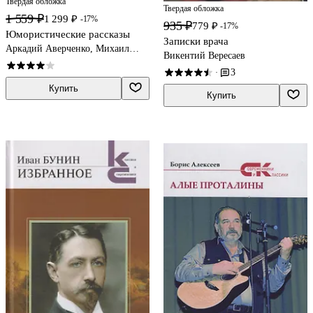
Твердая обложка
Твердая обложка
1 559 ₽
1 299 ₽
-17%
935 ₽
779 ₽
-17%
Юмористические рассказы
Записки врача
Аркадий Аверченко, Михаил
Викентий Вересаев
Зощенко, Надежда Тэффи
3
·
Купить
Купить