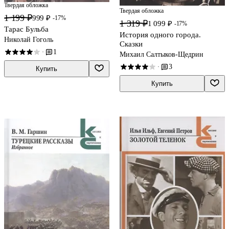
Твердая обложка
Твердая обложка
1 199 ₽
999 ₽
-17%
1 319 ₽
1 099 ₽
-17%
Тарас Бульба
История одного города.
Николай Гоголь
Сказки
1
·
Михаил Салтыков-Щедрин
3
·
Купить
Купить