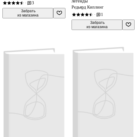
легенды
3
·
Редьярд Киплинг
 Забрать

1
·
из магазина
 Забрать

из магазина