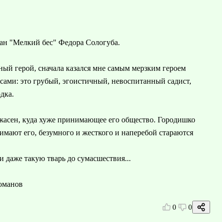
ан "Мелкий бес" Федора Сологуба.
вный герой, сначала казался мне самым мерзким героем
е сами: это грубый, эгоистичный, невоспитанный садист,
дка.
ужасен, куда хуже принимающее его общество. Городишко
имают его, безумного и жесткого и наперебой стараются
и даже такую тварь до сумасшествия...
оманов
0
0