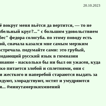
20.10.2023
ё вокруг меня вьётся да вертится, — то не
ибельный круг?..." с большим удовольствием
с" федора сологуба. по этому поводу есть
рой, сначала казался мне самым мерзким
встречала. подумайте сами: это грубый,
подающий русский язык в гимназии
знание - насколько бы ни был он ужасен, куда
о питается злобой и сплетнями, они с
и жесткого и наперебой стараются выдать за
идуют, злорадствуют, мстят и умудряются
ия... #минутамерзкихмнений