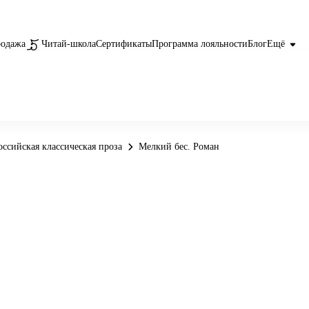
родажа
Читай-школа
Сертификаты
Программа лояльности
Блог
Ещё
оссийская классическая проза
Мелкий бес. Роман