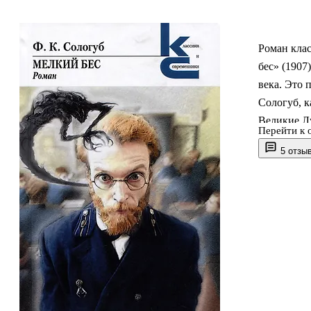
Роман кла
бес» (190
века. Это 
Сологуб, к
Великие Лу
Перейти к 
некоторые 
5 отзы
портреты к
— главного
произведен
Передонов