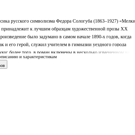
ссика русского символизма Федора Сологуба (1863–1927) «Мелк
7) принадлежит к лучшим образцам художественной прозы ХХ
произведение было задумано в самом начале 1890-х годов, когда
ак и его герой, служил учителем в гимназии уездного города
ки; более того, в роман включены в несколько измененном виде
описанию и характеристикам
эпизоды из его преподавательской практики и карикатурные
вов
оллег; существовал в действительности и прототип Передонова
 героя повествования. Сравнительно небольшое по объему
ие принесло автору подлинное признание и славу, а имя
а стало нарицательным.