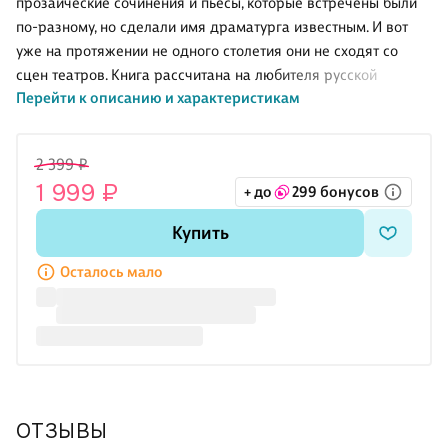
прозаические сочинения и пьесы, которые встречены были
по-разному, но сделали имя драматурга известным. И вот
уже на протяжении не одного столетия они не сходят со
сцен театров. Книга рассчитана на любителя русской
Перейти к описанию и характеристикам
литературы и русского языка.
2 399 ₽
1 999 ₽
+ до
299 бонусов
Купить
Осталось мало
ОТЗЫВЫ