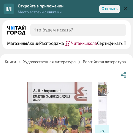
Откройте в приложении
Открыть
Место встречи с книгами
Магазины
Акции
Распродажа
Читай-школа
Сертификаты
Прог
Книги
Художественная литература
Российская литература
+3