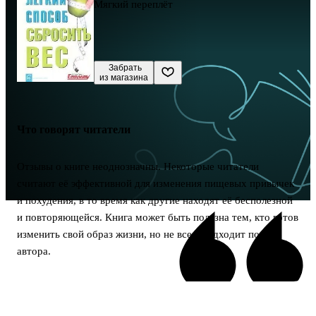
Мягкий переплёт
 Забрать

из магазина
Что говорят читатели
Отзывы о книге неоднозначны. Некоторые читатели
считают её эффективной для изменения пищевых привычек
и похудения, в то время как другие находят её бесполезной
и повторяющейся. Книга может быть полезна тем, кто готов
изменить свой образ жизни, но не всем подходит подход
автора.