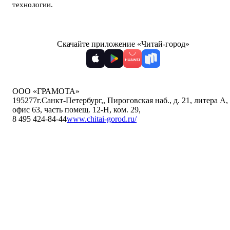
технологии
.
Скачайте приложение «Читай-город»
ООО «ГРАМОТА»
195277
г.Санкт-Петербург,
,
Пироговская наб., д. 21, литера А,
офис 63, часть помещ. 12-Н, ком. 29
,
8 495 424-84-44
www.chitai-gorod.ru/