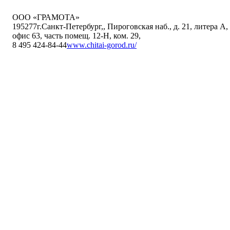
ООО «ГРАМОТА»
195277
г.Санкт-Петербург,
,
Пироговская наб., д. 21, литера А,
офис 63, часть помещ. 12-Н, ком. 29
,
8 495 424-84-44
www.chitai-gorod.ru/