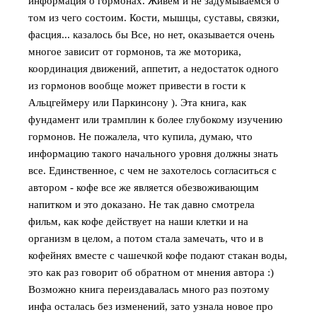
информация о гормонах. Живем и не задумываемся о
том из чего состоим. Кости, мышцы, суставы, связки,
фасция... казалось бы Все, но нет, оказывается очень
многое зависит от гормонов, та же моторика,
координация движений, аппетит, а недостаток одного
из гормонов вообще может привести в гости к
Альцгеймеру или Паркинсону ). Эта книга, как
фундамент или трамплин к более глубокому изучению
гормонов. Не пожалела, что купила, думаю, что
информацию такого начального уровня должны знать
все. Единственное, с чем не захотелось согласиться с
автором - кофе все же является обезвоживающим
напитком и это доказано. Не так давно смотрела
фильм, как кофе действует на наши клетки и на
организм в целом, а потом стала замечать, что и в
кофейнях вместе с чашечкой кофе подают стакан воды,
это как раз говорит об обратном от мнения автора :)
Возможно книга переиздавалась много раз поэтому
инфа осталась без изменений, зато узнала новое про