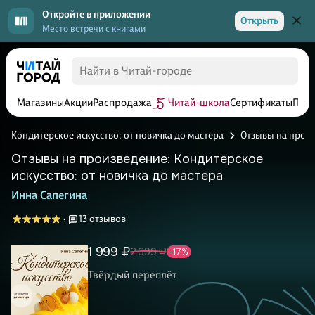
Откройте в приложении
Открыть
Место встречи с книгами
Магазины
Акции
Распродажа
Читай-школа
Сертификаты
Прог
Кондитерское искусство: от новичка до мастера
Отзывы на прои
Отзывы на произведение: Кондитерское
искусство: от новичка до мастера
Инна Сапегина
13 отзывов
·
1 999 ₽
2 399 ₽
-17%
Твёрдый переплёт