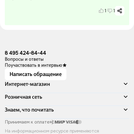
1
1
8 495 424-84-44
Вопросы и ответы
Поучаствовать в интервью
Написать обращение
Интернет-магазин
Акции
Розничная сеть
Распродажа
Доставка и оплата
Адреса магазинов
Знаем, что почитать
Программа лояльности
Книжный Дозор
Подарочные сертификаты
О компании
Скоро в продаже
Принимаем к оплате
Правила продажи
Читай-город для бизнеса
Эксклюзивные новинки
На информационном ресурсе применяются
Политика конфиденциальности
Хотите у нас работать?
Лучшие из лучших