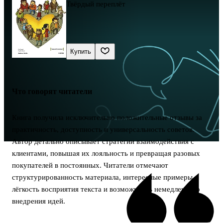
Твёрдый переплёт
Купить
Что говорят читатели
Книга получила исключительно положительные отзывы за
практичность, доступность и универсальность советов.
Автор детально описывает стратегии взаимодействия с
клиентами, повышая их лояльность и превращая разовых
покупателей в постоянных. Читатели отмечают
структурированность материала, интересные примеры,
лёгкость восприятия текста и возможность немедленного
внедрения идей.