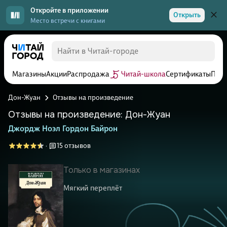
Откройте в приложении
Открыть
Место встречи с книгами
Магазины
Акции
Распродажа
Читай-школа
Сертификаты
Прог
Дон-Жуан
Отзывы на произведение
Отзывы на произведение: Дон-Жуан
Джордж Ноэл Гордон Байрон
15 отзывов
·
Только в магазинах
Мягкий переплёт