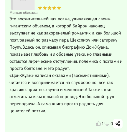
Мягкая обложка
Это восхитительнейшая поэма, удивляющая своим
гигантским объемом, в которой Байрон наконец
выступает не как закоренелый романтик, а как большой
поэт, равный по размаху пера Шекспиру или сатирику
Поупу. Здесь он, описывая биографию Дон-Жуана,
показывает любовь и любовные утехи, но главными
остаются лирические отступления, полемика с поэтами и
просто болтовня, и это радует.
«Дон-Жуан» написан октавами (восьмистишиями),
читается и воспринимается на слух хорошо; всё так
красиво, приятно, звучно и мелодично! Также стоит
отметить замечательный перевод. Это большой труд
переводчика. А сама книга просто радость для
ценителей поэзии.
1
0