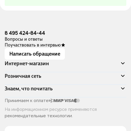
8 495 424-84-44
Вопросы и ответы
Поучаствовать в интервью
Написать обращение
Интернет-магазин
Акции
Розничная сеть
Распродажа
Доставка и оплата
Адреса магазинов
Знаем, что почитать
Программа лояльности
Книжный Дозор
Подарочные сертификаты
О компании
Скоро в продаже
Принимаем к оплате
Правила продажи
Читай-город для бизнеса
Эксклюзивные новинки
На информационном ресурсе применяются
Политика конфиденциальности
Хотите у нас работать?
Лучшие из лучших
рекомендательные технологии
.
Читай-журнал
Книжные циклы
Что ещё почитать?