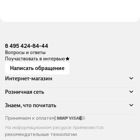
8 495 424-84-44
Вопросы и ответы
Поучаствовать в интервью
Написать обращение
Интернет-магазин
Акции
Розничная сеть
Распродажа
Доставка и оплата
Адреса магазинов
Знаем, что почитать
Программа лояльности
Книжный Дозор
Подарочные сертификаты
О компании
Скоро в продаже
Принимаем к оплате
Правила продажи
Читай-город для бизнеса
Эксклюзивные новинки
На информационном ресурсе применяются
Политика конфиденциальности
Хотите у нас работать?
Лучшие из лучших
рекомендательные технологии
.
Читай-журнал