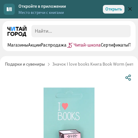
Откройте в приложении
Открыть
Место встречи с книгами
Магазины
Акции
Распродажа
Читай-школа
Сертификаты
Прог
Подарки и сувениры
Значок I love books Книга Book Worm (метал