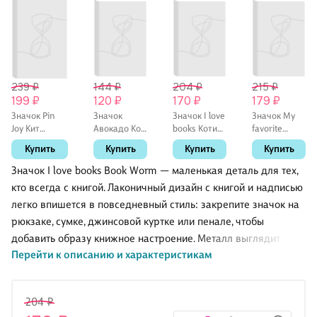
239 ₽
144 ₽
204 ₽
215 ₽
199 ₽
120 ₽
170 ₽
179 ₽
Значок Pin
Значок
Значок I love
Значок My
Joy Кит
Авокадо Кот
books Котик
favorite
(металл) (12-
(акрил)
с книгой Go
painter
Купить
Купить
Купить
Купить
08599-923)
Away Im
Винсент Ван
Busy
Гог Звездная
Значок I love books Book Worm — маленькая деталь для тех,
(металл)
ночь
кто всегда с книгой. Лаконичный дизайн с книгой и надписью
(металл) (12-
легко впишется в повседневный стиль: закрепите значок на
08599-944)
рюкзаке, сумке, джинсовой куртке или пенале, чтобы
добавить образу книжное настроение. Металл выглядит
Перейти к описанию и характеристикам
аккуратно и рассчитан на регулярное ношение. Подойдёт
как милый подарок читателю и любителю искусства.
204 ₽