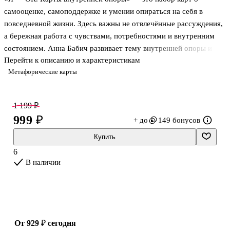
самооценке, самоподдержке и умении опираться на себя в
повседневной жизни. Здесь важны не отвлечённые рассуждения,
а бережная работа с чувствами, потребностями и внутренним
состоянием. Анна Бабич развивает тему внутренней опоры и
Перейти к описанию и характеристикам
предлагает практический формат для тех, кому важно
Метафорические карты
внимательнее относиться к себе, замечать влияние внутреннего
критика и укреплять ощущение собственной ценности. Такой
набор можно использовать самостоятельно, возвращаясь к нему
1 199 ₽
в разном настроении и в разных жизненных обстоятельствах.
999 ₽
+ до
149 бонусов
О чём колода
Купить
6
В основе колоды лежит установка «Я — ОК» как базовое
В наличии
самоощущение человека и фундамент здоровой самооценки
от 929 ₽
сегодня