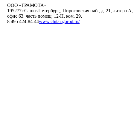
ООО «ГРАМОТА»
195277
г.Санкт-Петербург,
,
Пироговская наб., д. 21, литера А,
офис 63, часть помещ. 12-Н, ком. 29
,
8 495 424-84-44
www.chitai-gorod.ru/