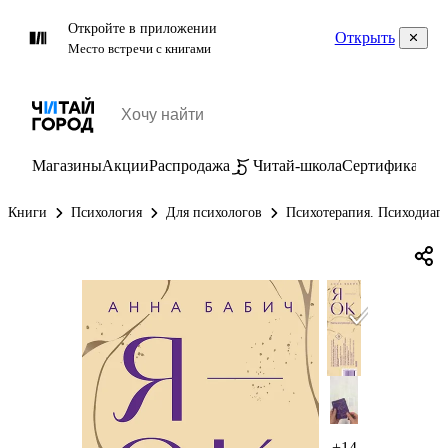
Откройте в приложении
Открыть
Место встречи с книгами
Магазины
Акции
Распродажа
Читай-школа
Сертификаты
П
Книги
Психология
Для психологов
Психотерапия. Психодиаг
+14