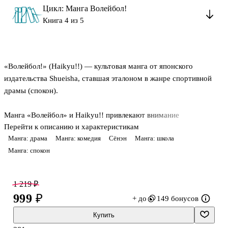
Цикл: Манга Волейбол!
Книга 4 из 5
«Волейбол!» (Haikyu!!) — культовая манга от японского
издательства Shueisha, ставшая эталоном в жанре спортивной
драмы (спокон).
Манга «Волейбол» и Haikyu!! привлекают внимание
Перейти к описанию и характеристикам
захватывающей историей: маленький рост не помеха большим
Манга: драма
Манга: комедия
Сёнэн
Манга: школа
мечтам! Невысокий юноша Сёё Хината одержим волейболом, но
Манга: спокон
терпит сокрушительное поражение от гениального связующего
Кагэямы. Оказавшись в старшей школе «Карасуно», бывшие
соперники вынуждены объединиться — теперь им предстоит
1 219 ₽
вместе пробиться на национальный турнир.
999 ₽
+ до
149 бонусов
Сюжет сёнэна «Волейбол!» идеально балансирует на стыке
Купить
жанров: уютная повседневность школьных будней здесь