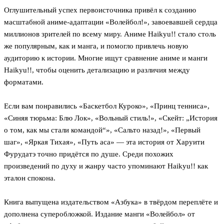
Оглушительный успех первоисточника привёл к созданию
масштабной аниме‑адаптации «Волейбол!», завоевавшей сердца
миллионов зрителей по всему миру. Аниме Haikyu!! стало столь
же популярным, как и манга, и помогло привлечь новую
аудиторию к истории. Многие ищут сравнение аниме и манги
Haikyu!!, чтобы оценить детализацию и различия между
форматами.
Если вам понравились «Баскетбол Куроко», «Принц тенниса»,
«Синяя тюрьма: Блю Лок», «Вольный стиль!», «Скейт: „История
о том, как мы стали командой“», «Сальто назад!», «Первый
шаг», «Яркая Тихая», «Путь аса» — эта история от Харуити
Фурудатэ точно придётся по душе. Среди похожих
произведений по духу и жанру часто упоминают Haikyu!! как
эталон спокона.
Книга выпущена издательством «Азбука» в твёрдом переплёте и
дополнена суперобложкой. Издание манги «Волейбол» от