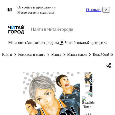
Откройте в приложении
Открыть
Место встречи с книгами
Магазины
Акции
Распродажа
Читай-школа
Сертификаты
П
Книги
Комиксы и манга
Манга
Манга сёнэн
Волейбол! То
+11