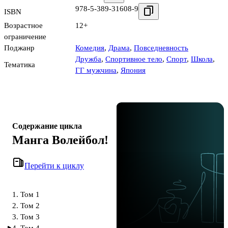
978-5-389-31608-9
ISBN
Возрастное
12+
ограничение
Поджанр
Комедия
,
Драма
,
Повседневность
Дружба
,
Спортивное тело
,
Спорт
,
Школа
,
Тематика
ГГ мужчина
,
Япония
Содержание цикла
Манга Волейбол!
Перейти к циклу
1. Том 1
2. Том 2
3. Том 3