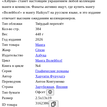
«Азбуки» станет настоящим украшением любой коллекции
манги и комиксов. Фанаты активно ищут, где купить мангу
«Волейбол!» и мангу Haikyu!! на русском языке, и это издание
отвечает высоким ожиданиям коллекционеров.
Тип обложки
Твёрдый переплёт
Кол-во стр.
384
Вес
448 г
Год издания
2026
Тип товара
Манга
Жанр
Сёнэн
Издательство
Азбука
Цикл
Манга Волейбол!
Книга в цикле
№4
Серия
Графические романы
Автор
Харуити Фурудатэ
Переводчик
Антон Ковтуненко
Страна
Зарубежная
,
Япония
Офсет
Тип бумаги
Размер
2.5x13x19
3162386
ID товара