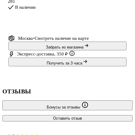
281
сменяется взрывным экшеном на спортивной площадке. Смех,
В наличии
слёзы, колоссальное н
Москва
Смотреть наличие
на карте
Забрать из магазина
Экспресс-доставка, 350 ₽
Получить за 3 часа
ОТЗЫВЫ
Бонусы за отзывы
Оставить отзыв