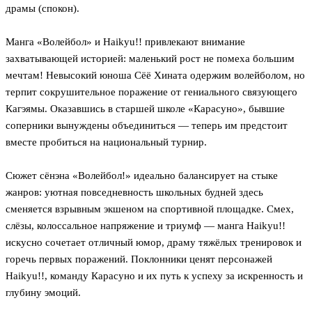
драмы (спокон).
Манга «Волейбол» и Haikyu!! привлекают внимание
захватывающей историей: маленький рост не помеха большим
мечтам! Невысокий юноша Сёё Хината одержим волейболом, но
терпит сокрушительное поражение от гениального связующего
Кагэямы. Оказавшись в старшей школе «Карасуно», бывшие
соперники вынуждены объединиться — теперь им предстоит
вместе пробиться на национальный турнир.
Сюжет сёнэна «Волейбол!» идеально балансирует на стыке
жанров: уютная повседневность школьных будней здесь
сменяется взрывным экшеном на спортивной площадке. Смех,
слёзы, колоссальное напряжение и триумф — манга Haikyu!!
искусно сочетает отличный юмор, драму тяжёлых тренировок и
горечь первых поражений. Поклонники ценят персонажей
Haikyu!!, команду Карасуно и их путь к успеху за искренность и
глубину эмоций.